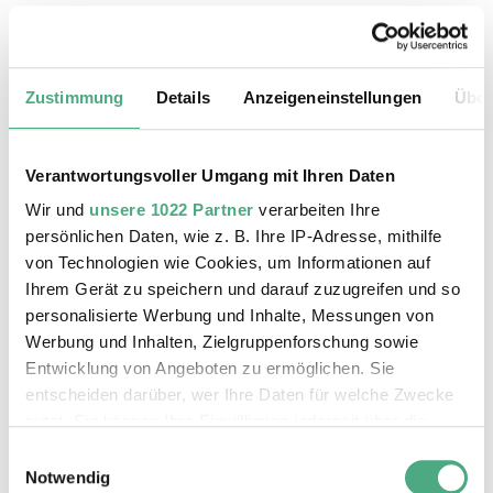
Das könnte Sie auch interessieren
Zustimmung
Details
Anzeigeneinstellungen
Über
Verantwortungsvoller Umgang mit Ihren Daten
Wir und
unsere 1022 Partner
verarbeiten Ihre
persönlichen Daten, wie z. B. Ihre IP-Adresse, mithilfe
von Technologien wie Cookies, um Informationen auf
Ihrem Gerät zu speichern und darauf zuzugreifen und so
personalisierte Werbung und Inhalte, Messungen von
Werbung und Inhalten, Zielgruppenforschung sowie
Entwicklung von Angeboten zu ermöglichen. Sie
entscheiden darüber, wer Ihre Daten für welche Zwecke
nutzt. Sie können Ihre Einwilligung jederzeit über die
Cookie-Erklärung oder durch Klicken auf das Privacy
ÖFFENTLICHE FÜHRUNG
Einwilligungsauswahl
X RAY neu
Trigger Symbol ändern oder widerrufen
Notwendig