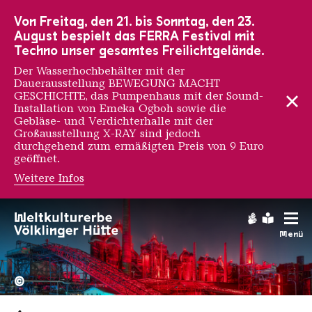
Zur Hauptnavigation
Zur Suche
Zum Inhalt
Zur Fußnavigation
Von Freitag, den 21. bis Sonntag, den 23.
August bespielt das FERRA Festival mit
Techno unser gesamtes Freilichtgelände.
Der Wasserhochbehälter mit der
Dauerausstellung BEWEGUNG MACHT
GESCHICHTE, das Pumpenhaus mit der Sound-
Installation von Emeka Ogboh sowie die
Gebläse- und Verdichterhalle mit der
Großausstellung X-RAY sind jedoch
durchgehend zum ermäßigten Preis von 9 Euro
geöffnet.
Weitere Infos
Gebärdens
Leichte
Menü
Hochofengruppe in Rot
Copyright: Weltkulturerbe 
©