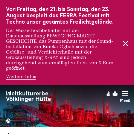
Zur Hauptnavigation
Zur Suche
Zum Inhalt
Zur Fußnavigation
Von Freitag, den 21. bis Sonntag, den 23.
August bespielt das FERRA Festival mit
Techno unser gesamtes Freilichtgelände.
Der Wasserhochbehälter mit der
Dauerausstellung BEWEGUNG MACHT
GESCHICHTE, das Pumpenhaus mit der Sound-
Installation von Emeka Ogboh sowie die
Gebläse- und Verdichterhalle mit der
Großausstellung X-RAY sind jedoch
durchgehend zum ermäßigten Preis von 9 Euro
geöffnet.
Weitere Infos
Gebärdens
Leichte
Menü
Hochofengruppe in Rot
Copyright: Weltkulturerbe 
©