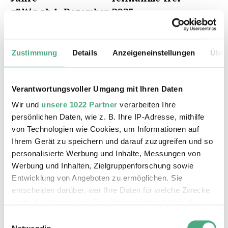
gültig ab 1. Dezember 2025
Max. 30 Personen.
Zustimmung
Details
Anzeigeneinstellungen
Über
Sie können Ihre Tickets in unserem
Online-Shop oder an der Kasse erwerben.
Verantwortungsvoller Umgang mit Ihren Daten
Wir und
unsere 1022 Partner
verarbeiten Ihre
Auf dieser Seite werden nur die aktuellen
persönlichen Daten, wie z. B. Ihre IP-Adresse, mithilfe
öffentlichen Führungen durch das
von Technologien wie Cookies, um Informationen auf
Weltkulturerbe Völklinger Hütte für
Ihrem Gerät zu speichern und darauf zuzugreifen und so
maximal zwei Monate angezeigt.
personalisierte Werbung und Inhalte, Messungen von
Weitergehende Termine für Führungen
Werbung und Inhalten, Zielgruppenforschung sowie
finden Sie hier.
Entwicklung von Angeboten zu ermöglichen. Sie
entscheiden darüber, wer Ihre Daten für welche Zwecke
nutzt. Sie können Ihre Einwilligung jederzeit über die
ZUM ONLINESHOP
Cookie-Erklärung oder durch Klicken auf das Privacy
Einwilligungsauswahl
Trigger Symbol ändern oder widerrufen