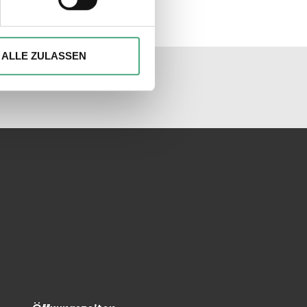
ionen anbieten zu können und
Ihrer Verwendung unserer
ALLE ZULASSEN
unseren Socialmedia
 führen diese Informationen
ie im Rahmen Ihrer Nutzung