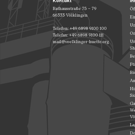
Kontakt
Ih
Rathausstraße 75 – 79
Öf
66333 Völklingen
Ei
Un
Telefon: +49 6898 9100 100
On
Telefax: +49 6898 9100 111
Un
mail@voelklinger-huette.org
Sh
Be
Fü
Ba
An
Hi
Si
Ga
We
Vö
La
Do