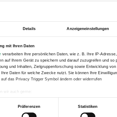
e Völklingen en compagnie d'un guide spécialisé. Visite
 soufflantes au haut fourneau. Comment se forme la fon
vaient ici autrefois ?
Details
Anzeigeneinstellungen
en plus de l'entrée.
Gratuit pour les enfants et le
g mit Ihren Daten
ez acheter vos billets dans notre boutique en lign
r
verarbeiten Ihre persönlichen Daten, wie z. B. Ihre IP-Adresse,
en auf Ihrem Gerät zu speichern und darauf zuzugreifen und so 
ung und Inhalten, Zielgruppenforschung sowie Entwicklung von
 Ihre Daten für welche Zwecke nutzt. Sie können Ihre Einwilligun
 auf das Privacy Trigger Symbol ändern oder widerrufen
n wir auch gerne:
geografische Lage erfassen, welche bis auf einige Meter genau 
Scannen nach bestimmten Merkmalen (Fingerprinting) identifizie
Präferenzen
Statistiken
ie Ihre persönlichen Daten verarbeitet werden, und legen Sie I