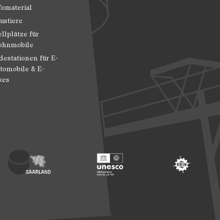
fomaterial
ustiere
ellplätze für
hnmobile
destationen für E-
tomobile & E-
kes
 Entwicklung
ragte der Bundesregierung für Kultur und Medien
Footer: Saarland
Footer: Unesco Welterbe
Footer: ERIH