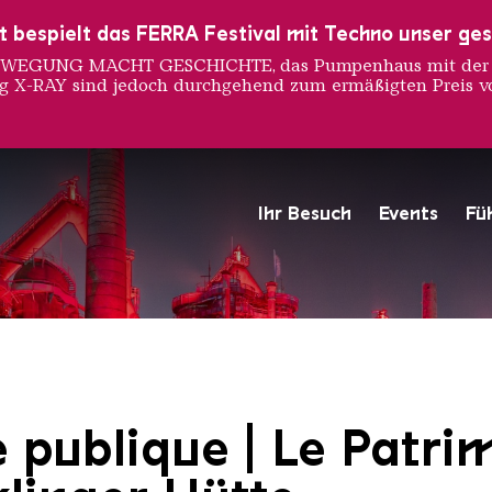
ust bespielt das FERRA Festival mit Techno unser ge
 BEWEGUNG MACHT GESCHICHTE, das Pumpenhaus mit der S
ng X-RAY sind jedoch durchgehend zum ermäßigten Preis vo
Ihr Besuch
Events
Fü
Hochofengruppe in Rot
Copyright: Weltkulturerbe 
e publique | Le Patri