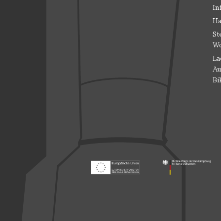
In
Ha
St
Wo
La
Au
Bi
Footer: Europäischer Fonds für nationale
Footer: Die Beauft