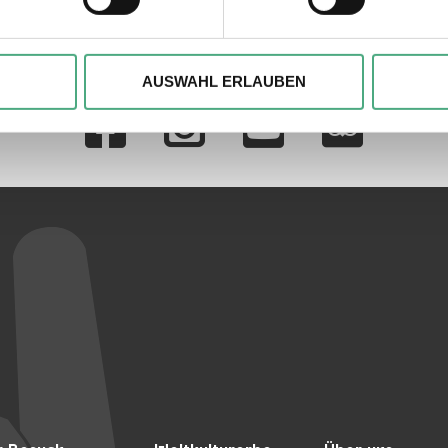
, um Inhalte und Anzeigen zu personalisieren, besondere Funkt
ite zu analysieren. Außerdem geben wir ggfs. Informationen zu 
AUSWAHL ERLAUBEN
Verlinkungen zu 
r soziale Medien, Werbung und Analysen weiter. Unsere Partner
 Daten zusammen, die Sie ihnen bereitgestellt haben oder die s
n.