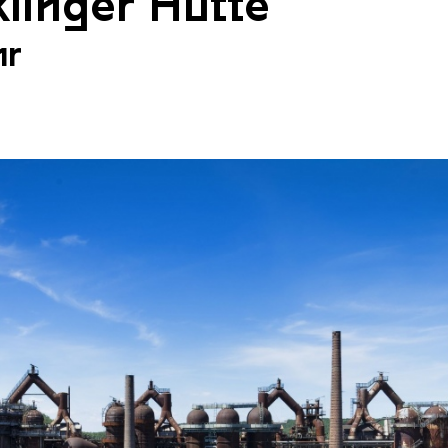
linger Hütte
hr