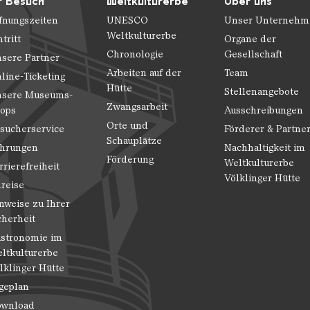
r Besuch
Weltkulturerbe
Über uns
fnungszeiten
UNESCO
Unser Unternehm
Weltkulturerbe
ntritt
Organe der
Chronologie
Gesellschaft
sere Partner
Arbeiten auf der
Team
line-Ticketing
Hütte
Stellenangebote
sere Museums-
Zwangsarbeit
ops
Ausschreibungen
Orte und
sucherservice
Förderer & Partne
Schauplätze
hrungen
Nachhaltigkeit im
Förderung
Weltkulturerbe
rrierefreiheit
Völklinger Hütte
reise
nweise zu Ihrer
cherheit
stronomie im
ltkulturerbe
lklinger Hütte
geplan
wnload