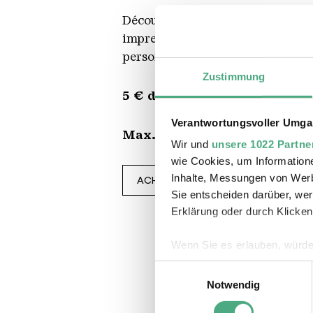
Découvrez l'usine sidérurgique d
impressionnantes, de la salle des
personnes qui travaillaient et vi
Zustimmung
5 € de frais de participation 
Verantwortungsvoller Umgan
Max. 30 personnes.
Vous pouv
Wir und
unsere 1022 Partne
wie Cookies, um Information
Inhalte, Messungen von Werb
ACHETER DES BILLETS EN LIGNE
Sie entscheiden darüber, wer
Erklärung oder durch Klicken
Wenn Sie es erlauben, würde
Informationen über Ihre 
Einwilligungsauswahl
Ihr Gerät durch aktives 
Notwendig
Erfahren Sie mehr darüber, w