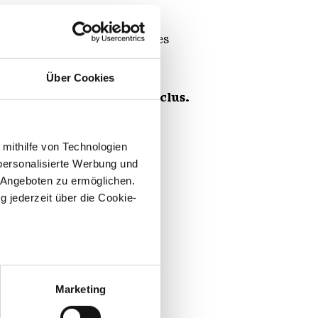
z les halls et les machines
te ? Et quel était le sort des
Über Cookies
s jeunes jusqu'à 18 ans inclus.
e ou à la caisse.
 mithilfe von Technologien
personalisierte Werbung und
 Angeboten zu ermöglichen.
g jederzeit über die Cookie-
sein können
ren
Marketing
hre Präferenzen im
Abschnitt