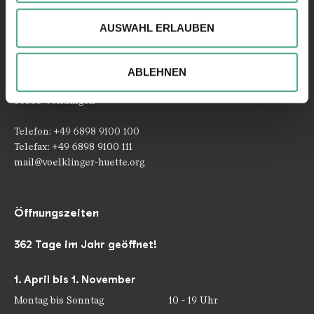
können und die Zugriffe auf unsere Website zu
AUSWAHL ERLAUBEN
analysieren. Außerdem geben wir ggfs. Informationen zu
Ihrer Verwendung unserer Website an unsere Partner für
soziale Medien, Werbung und Analysen weiter. Unsere
Kontakt
ABLEHNEN
Partner führen diese Informationen möglicherweise mit
Rathausstraße 75 – 79
weiteren Daten zusammen, die Sie ihnen bereitgestellt
66333 Völklingen
haben oder die sie im Rahmen Ihrer Nutzung der Dienste
gesammelt haben.
Telefon: +49 6898 9100 100
Telefax: +49 6898 9100 111
mail@voelklinger-huette.org
Öffnungszeiten
362 Tage im Jahr geöffnet!
1. April bis 1. November
Montag bis Sonntag
10 - 19 Uhr