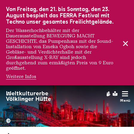
Zur Hauptnavigation
Zur Suche
Zum Inhalt
Zur Fußnavigation
Von Freitag, den 21. bis Sonntag, den 23.
August bespielt das FERRA Festival mit
Techno unser gesamtes Freilichtgelände.
Der Wasserhochbehälter mit der
Dauerausstellung BEWEGUNG MACHT
GESCHICHTE, das Pumpenhaus mit der Sound-
Installation von Emeka Ogboh sowie die
Gebläse- und Verdichterhalle mit der
Großausstellung X-RAY sind jedoch
durchgehend zum ermäßigten Preis von 9 Euro
geöffnet.
Weitere Infos
Gebärdens
Leichte
Menü
Hochofengruppe in Rot
Copyright: Weltkulturerbe 
©