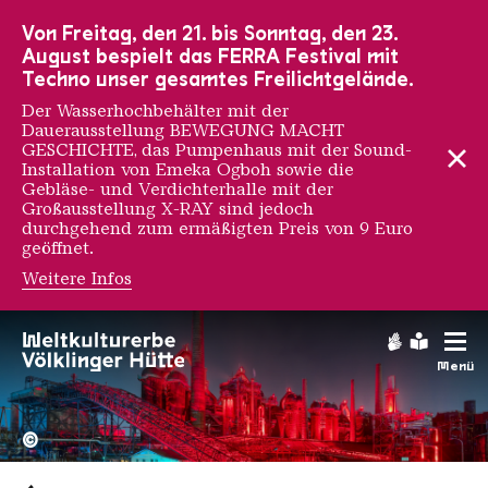
Zur Hauptnavigation
Zur Suche
Zum Inhalt
Zur Fußnavigation
Von Freitag, den 21. bis Sonntag, den 23.
August bespielt das FERRA Festival mit
Techno unser gesamtes Freilichtgelände.
Der Wasserhochbehälter mit der
Dauerausstellung BEWEGUNG MACHT
GESCHICHTE, das Pumpenhaus mit der Sound-
Installation von Emeka Ogboh sowie die
Gebläse- und Verdichterhalle mit der
Großausstellung X-RAY sind jedoch
durchgehend zum ermäßigten Preis von 9 Euro
geöffnet.
Weitere Infos
Gebärdens
Leichte
Menü
Hochofengruppe in Rot
Copyright: Weltkulturerbe 
©