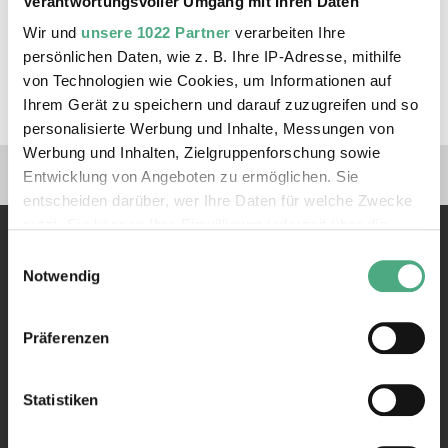
Verantwortungsvoller Umgang mit Ihren Daten
Wir und
unsere 1022 Partner
verarbeiten Ihre
persönlichen Daten, wie z. B. Ihre IP-Adresse, mithilfe
ZUM ONLINE-SHOP
von Technologien wie Cookies, um Informationen auf
Ihrem Gerät zu speichern und darauf zuzugreifen und so
personalisierte Werbung und Inhalte, Messungen von
Werbung und Inhalten, Zielgruppenforschung sowie
Verlinkungen zu unseren 
Entwicklung von Angeboten zu ermöglichen. Sie
entscheiden darüber, wer Ihre Daten für welche Zwecke
nutzt. Sie können Ihre Einwilligung jederzeit über die
Cookie-Erklärung oder durch Klicken auf das Privacy
Einwilligungsauswahl
Trigger Symbol ändern oder widerrufen
Notwendig
Wenn Sie es erlauben, würden wir auch gerne:
Präferenzen
Informationen über Ihre geografische Lage erfassen,
Kontakt
welche bis auf einige Meter genau sein können
Rathausstraße 75 – 79
Ihr Gerät durch aktives Scannen nach bestimmten
Statistiken
66333 Völklingen
Merkmalen (Fingerprinting) identifizieren
Telefon: +49 6898 9100 100