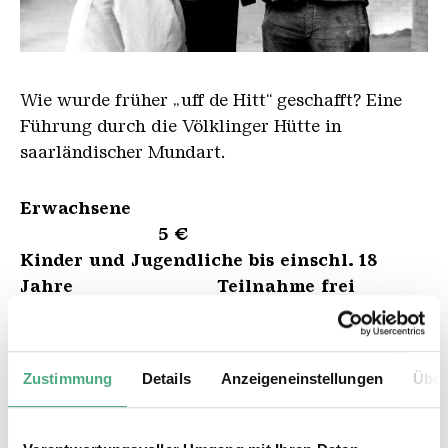
HO 012
Wie wurde früher „uff de Hitt“ geschafft? Eine
Führung durch die Völklinger Hütte in
saarländischer Mundart.
Erwachsene
5 €
Kinder und Jugendliche bis einschl. 18
Jahre Teilnahme frei
gültig ab 1. Dezember 2025
Max. 30 Personen.
Zustimmung
Details
Anzeigeneinstellungen
Über
Sie können Ihre Tickets in unserem
Online-Shop oder an der Kasse erwerben.