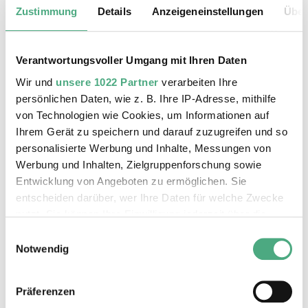
Zustimmung
Details
Anzeigeneinstellungen
Über
Erwachsene | Montag - Freitag
3 €
Erwachsene | an Wochenenden und
Verantwortungsvoller Umgang mit Ihren Daten
gesetzlichen Feiertagen 5 €
Wir und
unsere 1022 Partner
verarbeiten Ihre
Kinder und Jugendliche bis einschl. 18
persönlichen Daten, wie z. B. Ihre IP-Adresse, mithilfe
Jahre Teilnahme frei
von Technologien wie Cookies, um Informationen auf
gültig ab 1. Oktober 2024
Ihrem Gerät zu speichern und darauf zuzugreifen und so
personalisierte Werbung und Inhalte, Messungen von
Max. 30 Personen.
Werbung und Inhalten, Zielgruppenforschung sowie
Entwicklung von Angeboten zu ermöglichen. Sie
entscheiden darüber, wer Ihre Daten für welche Zwecke
nutzt. Sie können Ihre Einwilligung jederzeit über die
Auf dieser Seite werden nur die
Cookie-Erklärung oder durch Klicken auf das Privacy
aktuellen öffentlichen Führungen
Einwilligungsauswahl
Trigger Symbol ändern oder widerrufen
Notwendig
durch das Weltkulturerbe Völklinger
Hütte für maximal zwei Monate
Wenn Sie es erlauben, würden wir auch gerne:
angezeigt.
Präferenzen
Informationen über Ihre geografische Lage erfassen,
Weitergehende Termine für Führungen