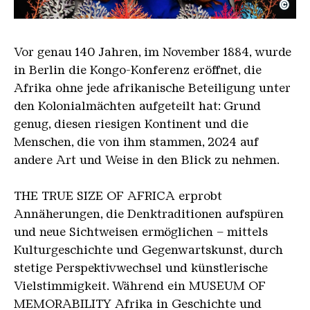
©
Diop Allegorie
Copyright: Omar Victor Diop, Courtesy Galerie MA
Vor genau 140 Jahren, im November 1884, wurde
in Berlin die Kongo-Konferenz eröffnet, die
Afrika ohne jede afrikanische Beteiligung unter
den Kolonialmächten aufgeteilt hat: Grund
genug, diesen riesigen Kontinent und die
Menschen, die von ihm stammen, 2024 auf
andere Art und Weise in den Blick zu nehmen.
THE TRUE SIZE OF AFRICA erprobt
Annäherungen, die Denktraditionen aufspüren
und neue Sichtweisen ermöglichen – mittels
Kulturgeschichte und Gegenwartskunst, durch
stetige Perspektivwechsel und künstlerische
Vielstimmigkeit. Während ein MUSEUM OF
MEMORABILITY Afrika in Geschichte und