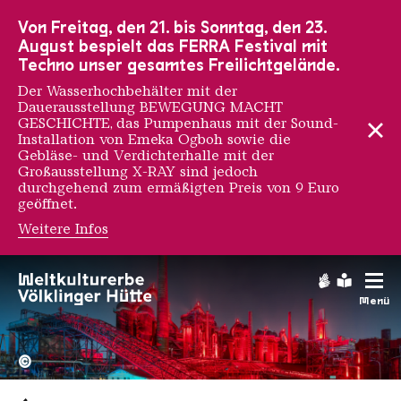
Zur Hauptnavigation
Zur Suche
Zum Inhalt
Zur Fußnavigation
Von Freitag, den 21. bis Sonntag, den 23.
August bespielt das FERRA Festival mit
Techno unser gesamtes Freilichtgelände.
Der Wasserhochbehälter mit der
Dauerausstellung BEWEGUNG MACHT
GESCHICHTE, das Pumpenhaus mit der Sound-
Installation von Emeka Ogboh sowie die
Gebläse- und Verdichterhalle mit der
Großausstellung X-RAY sind jedoch
durchgehend zum ermäßigten Preis von 9 Euro
geöffnet.
Weitere Infos
Gebärdens
Leichte
Menü
Hochofengruppe in Rot
Copyright: Weltkulturerbe 
©