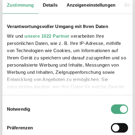
Zustimmung
Details
Anzeigeneinstellungen
Über
Erwachsene | Montag - Freitag
3 €
Erwachsene | an Wochenenden und
Verantwortungsvoller Umgang mit Ihren Daten
gesetzlichen Feiertagen 5 €
Wir und
unsere 1022 Partner
verarbeiten Ihre
Kinder und Jugendliche bis einschl. 18
persönlichen Daten, wie z. B. Ihre IP-Adresse, mithilfe
Jahre Teilnahme frei
von Technologien wie Cookies, um Informationen auf
gültig ab 1. Oktober 2024
Ihrem Gerät zu speichern und darauf zuzugreifen und so
personalisierte Werbung und Inhalte, Messungen von
Max. 30 Personen.
Werbung und Inhalten, Zielgruppenforschung sowie
Entwicklung von Angeboten zu ermöglichen. Sie
entscheiden darüber, wer Ihre Daten für welche Zwecke
nutzt. Sie können Ihre Einwilligung jederzeit über die
Auf dieser Seite werden nur die
Cookie-Erklärung oder durch Klicken auf das Privacy
aktuellen öffentlichen Führungen
Einwilligungsauswahl
Trigger Symbol ändern oder widerrufen
Notwendig
durch das Weltkulturerbe Völklinger
Hütte für maximal zwei Monate
Wenn Sie es erlauben, würden wir auch gerne:
angezeigt.
Präferenzen
Informationen über Ihre geografische Lage erfassen,
Weitergehende Termine für Führungen