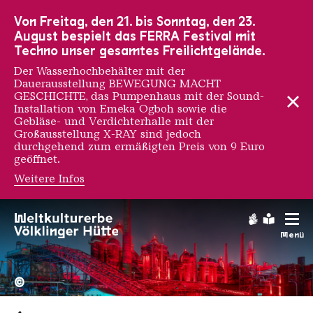
Zur Hauptnavigation
Zur Suche
Zum Inhalt
Zur Fußnavigation
Von Freitag, den 21. bis Sonntag, den 23.
August bespielt das FERRA Festival mit
Techno unser gesamtes Freilichtgelände.
Der Wasserhochbehälter mit der
Dauerausstellung BEWEGUNG MACHT
GESCHICHTE, das Pumpenhaus mit der Sound-
Installation von Emeka Ogboh sowie die
Gebläse- und Verdichterhalle mit der
Großausstellung X-RAY sind jedoch
durchgehend zum ermäßigten Preis von 9 Euro
geöffnet.
Weitere Infos
Gebärdens
Leichte
Menü
Hochofengruppe in Rot
Copyright: Weltkulturerbe 
©