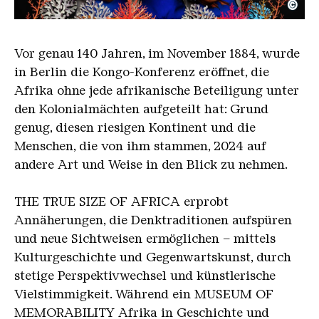
©
Diop Allegorie
Copyright: Omar Victor Diop, Courtesy Galerie MA
Vor genau 140 Jahren, im November 1884, wurde
in Berlin die Kongo-Konferenz eröffnet, die
Afrika ohne jede afrikanische Beteiligung unter
den Kolonialmächten aufgeteilt hat: Grund
genug, diesen riesigen Kontinent und die
Menschen, die von ihm stammen, 2024 auf
andere Art und Weise in den Blick zu nehmen.
THE TRUE SIZE OF AFRICA erprobt
Annäherungen, die Denktraditionen aufspüren
und neue Sichtweisen ermöglichen – mittels
Kulturgeschichte und Gegenwartskunst, durch
stetige Perspektivwechsel und künstlerische
Vielstimmigkeit. Während ein MUSEUM OF
MEMORABILITY Afrika in Geschichte und