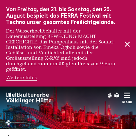
Zur Hauptnavigation
Zur Suche
Zum Inhalt
Zur Fußnavigation
Von Freitag, den 21. bis Sonntag, den 23.
August bespielt das FERRA Festival mit
Techno unser gesamtes Freilichtgelände.
Der Wasserhochbehälter mit der
Dauerausstellung BEWEGUNG MACHT
GESCHICHTE, das Pumpenhaus mit der Sound-
Installation von Emeka Ogboh sowie die
Gebläse- und Verdichterhalle mit der
Großausstellung X-RAY sind jedoch
durchgehend zum ermäßigten Preis von 9 Euro
geöffnet.
Weitere Infos
Gebärdens
Leichte
Menü
Hochofengruppe in Rot
Copyright: Weltkulturerbe 
©