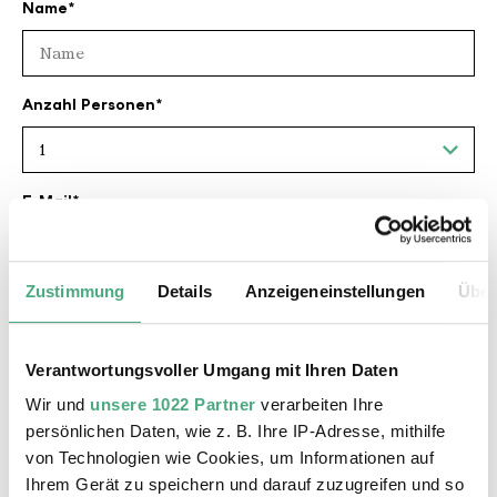
Name
Anzahl Personen
E-Mail
Zustimmung
Details
Anzeigeneinstellungen
Über
Telefonnummer
Verantwortungsvoller Umgang mit Ihren Daten
Bitte gebt bei der Anmeldung Name, Klasse, Schule,
Wir und
unsere 1022 Partner
verarbeiten Ihre
Telefonnummer und Alter an und natürlich an welchem
persönlichen Daten, wie z. B. Ihre IP-Adresse, mithilfe
Angebot ihr teilnehmen wollt.
von Technologien wie Cookies, um Informationen auf
Die Teilnahme ist kostenlos.
Ihrem Gerät zu speichern und darauf zuzugreifen und so