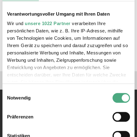
Hinweis: Die Teilnehmerzahl ist
Verantwortungsvoller Umgang mit Ihren Daten
begrenzt auf 30 Personen.
Wir und
unsere 1022 Partner
verarbeiten Ihre
persönlichen Daten, wie z. B. Ihre IP-Adresse, mithilfe
ZUM TICKETSHOP
von Technologien wie Cookies, um Informationen auf
Ihrem Gerät zu speichern und darauf zuzugreifen und so
personalisierte Werbung und Inhalte, Messungen von
Werbung und Inhalten, Zielgruppenforschung sowie
Entwicklung von Angeboten zu ermöglichen. Sie
entscheiden darüber, wer Ihre Daten für welche Zwecke
Verlinkungen zu unseren 
nutzt. Sie können Ihre Einwilligung jederzeit über die
Cookie-Erklärung oder durch Klicken auf das Privacy
Einwilligungsauswahl
Trigger Symbol ändern oder widerrufen
Notwendig
Wenn Sie es erlauben, würden wir auch gerne:
Präferenzen
Informationen über Ihre geografische Lage erfassen,
welche bis auf einige Meter genau sein können
Kontakt
Ihr Gerät durch aktives Scannen nach bestimmten
Statistiken