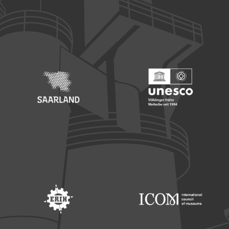
Footer: Europäischer Fonds für nationale Entwicklung
Footer: Die Beauftragte der Bu
Footer: Saarland
Footer: Unesco Welterbe