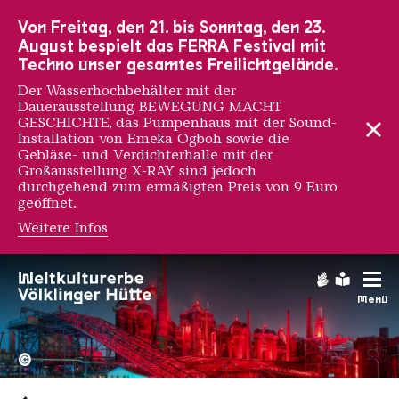
Zur Hauptnavigation
Zur Suche
Zum Inhalt
Zur Fußnavigation
Von Freitag, den 21. bis Sonntag, den 23.
August bespielt das FERRA Festival mit
Techno unser gesamtes Freilichtgelände.
Der Wasserhochbehälter mit der
Dauerausstellung BEWEGUNG MACHT
GESCHICHTE, das Pumpenhaus mit der Sound-
Installation von Emeka Ogboh sowie die
Gebläse- und Verdichterhalle mit der
Großausstellung X-RAY sind jedoch
durchgehend zum ermäßigten Preis von 9 Euro
geöffnet.
Weitere Infos
Gebärdens
Leichte
Menü
Hochofengruppe in Rot
Copyright: Weltkulturerbe 
©