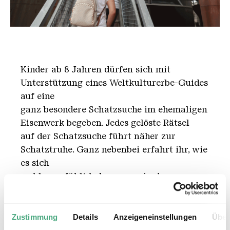
Aufstieg zur Aussichtsplattform II
Kinder ab 8 Jahren dürfen sich mit
Unterstützung eines Weltkulturerbe-Guides
auf eine
ganz besondere Schatzsuche im ehemaligen
Eisenwerk begeben. Jedes gelöste Rätsel
auf der Schatzsuche führt näher zur
Schatztruhe. Ganz nebenbei erfahrt ihr, wie
es sich
wohl angefühlt haben muss, in der
Völklinger Hütte gearbeitet zu haben. Viel
Spaß bei
dieser aufregenden Rätseltour.
Zustimmung
Details
Anzeigeneinstellungen
Über