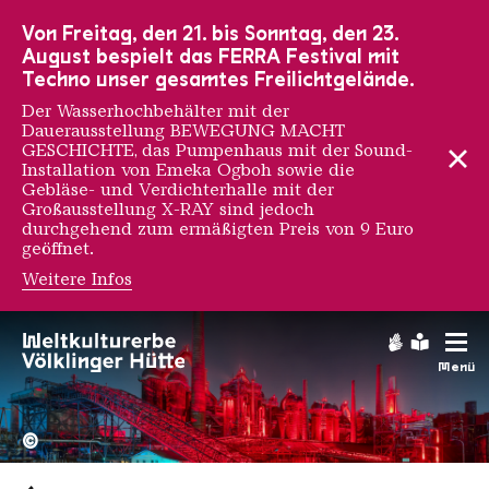
Zur Hauptnavigation
Zur Suche
Zum Inhalt
Zur Fußnavigation
Von Freitag, den 21. bis Sonntag, den 23.
August bespielt das FERRA Festival mit
Techno unser gesamtes Freilichtgelände.
Der Wasserhochbehälter mit der
Dauerausstellung BEWEGUNG MACHT
GESCHICHTE, das Pumpenhaus mit der Sound-
Installation von Emeka Ogboh sowie die
Gebläse- und Verdichterhalle mit der
Großausstellung X-RAY sind jedoch
durchgehend zum ermäßigten Preis von 9 Euro
geöffnet.
Weitere Infos
Gebärdens
Leichte
Menü
Hochofengruppe in Rot
Copyright: Weltkulturerbe 
©