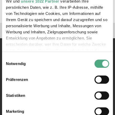
ZUM TICKETSHOP
Wir und
unsere 1022 Partner
verarbeiten Ihre
persönlichen Daten, wie z. B. Ihre IP-Adresse, mithilfe
von Technologien wie Cookies, um Informationen auf
Ihrem Gerät zu speichern und darauf zuzugreifen und so
personalisierte Werbung und Inhalte, Messungen von
Verlinkungen zu unseren 
Werbung und Inhalten, Zielgruppenforschung sowie
Entwicklung von Angeboten zu ermöglichen. Sie
entscheiden darüber, wer Ihre Daten für welche Zwecke
nutzt. Sie können Ihre Einwilligung jederzeit über die
Cookie-Erklärung oder durch Klicken auf das Privacy
Einwilligungsauswahl
Trigger Symbol ändern oder widerrufen
Notwendig
Kontakt
Wenn Sie es erlauben, würden wir auch gerne:
Präferenzen
Informationen über Ihre geografische Lage erfassen,
Rathausstraße 75 – 79
66333 Völklingen
welche bis auf einige Meter genau sein können
Ihr Gerät durch aktives Scannen nach bestimmten
Statistiken
Telefon: +49 6898 9100 100
Merkmalen (Fingerprinting) identifizieren
Telefax: +49 6898 9100 111
Erfahren Sie mehr darüber, wie Ihre persönlichen Daten
mail@voelklinger-huette.org
Marketing
verarbeitet werden, und legen Sie Ihre Präferenzen im