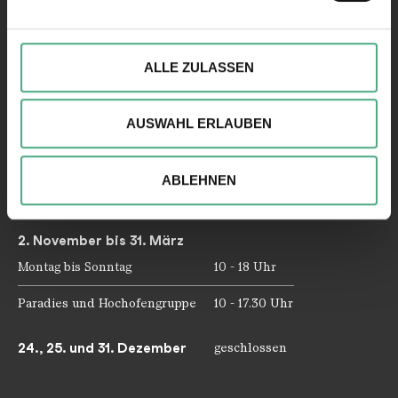
Abschnitt Einzelheiten
fest.
Öffnungszeiten
Wir verwenden ggfs. Cookies, um Inhalte und Anzeigen
ALLE ZULASSEN
zu personalisieren, besondere Funktionen anbieten zu
362 Tage im Jahr geöffnet!
können und die Zugriffe auf unsere Website zu
AUSWAHL ERLAUBEN
analysieren. Außerdem geben wir ggfs. Informationen zu
1. April bis 1. November
Ihrer Verwendung unserer Website an unsere Partner für
Montag bis Sonntag
10 - 19 Uhr
soziale Medien, Werbung und Analysen weiter. Unsere
ABLEHNEN
Partner führen diese Informationen möglicherweise mit
Paradies und Hochofengruppe
10 - 18.30 Uhr
weiteren Daten zusammen, die Sie ihnen bereitgestellt
haben oder die sie im Rahmen Ihrer Nutzung der Dienste
2. November bis 31. März
gesammelt haben.
Montag bis Sonntag
10 - 18 Uhr
Paradies und Hochofengruppe
10 - 17.30 Uhr
24., 25. und 31. Dezember
geschlossen