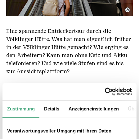
©
Kinderfuehung treppe
Copyright: Karl Heinrich Veith | Weltkulturerbe Vö
Eine spannende Entdeckertour durch die
Völklinger Hütte. Was hat man eigentlich früher
in der Völklinger Hütte gemacht? Wie erging es
den Arbeitern? Kann man ohne Netz und Akku
telefonieren? Und wie viele Stufen sind es bis
zur Aussichtsplattform?
Die öffentliche Führung ist für Kinder
kostenfrei. Es gelten die ausgewiesenen
Eintrittspreise.
Zustimmung
Details
Anzeigeneinstellungen
Über
Hinweis: Die Teilnehmerzahl ist begrenzt
auf 30 Personen.
Verantwortungsvoller Umgang mit Ihren Daten