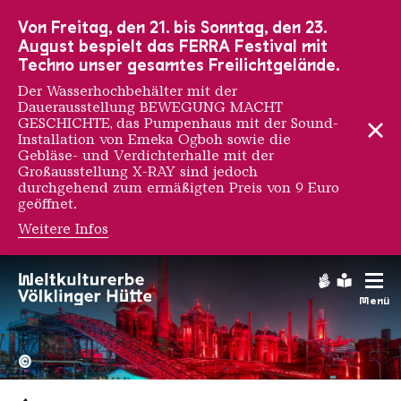
Zur Hauptnavigation
Zur Suche
Zum Inhalt
Zur Fußnavigation
Von Freitag, den 21. bis Sonntag, den 23.
August bespielt das FERRA Festival mit
Techno unser gesamtes Freilichtgelände.
Der Wasserhochbehälter mit der
Dauerausstellung BEWEGUNG MACHT
GESCHICHTE, das Pumpenhaus mit der Sound-
Installation von Emeka Ogboh sowie die
Gebläse- und Verdichterhalle mit der
Großausstellung X-RAY sind jedoch
durchgehend zum ermäßigten Preis von 9 Euro
geöffnet.
Weitere Infos
Gebärdens
Leichte
Menü
Hochofengruppe in Rot
Copyright: Weltkulturerbe 
©