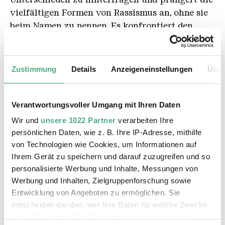
vielfältigen Formen
von
Rassismus an, ohne sie
beim Namen
zu
nennen
.
Es konfrontiert den
kritischen
Geist
der Passanten mit dem Diskurs
der Autorität,
verkörpert durch die Wächter
, und
mit
den Meinungen
der anderen Zuschauer.
Es
Zustimmung
Details
Anzeigeneinstellungen
Über
fordert das Publikum auf, zu reagieren und sich
auszutauschen.
Die dadurch
ausgelösten
Debatten und Reaktionen
sind
ebenso Teil der
Verantwortungsvoller Umgang mit Ihren Daten
Performance
wie die schauspielerische Leistung.
Wir und
unsere 1022 Partner
verarbeiten Ihre
persönlichen Daten, wie z. B. Ihre IP-Adresse, mithilfe
von Technologien wie Cookies, um Informationen auf
Ihrem Gerät zu speichern und darauf zuzugreifen und so
personalisierte Werbung und Inhalte, Messungen von
Werbung und Inhalten, Zielgruppenforschung sowie
Entwicklung von Angeboten zu ermöglichen. Sie
entscheiden darüber, wer Ihre Daten für welche Zwecke
nutzt. Sie können Ihre Einwilligung jederzeit über die