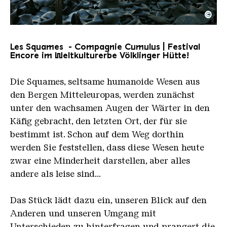
©
les squames
Copyright: Companie Kumulus
Les Squames - Compagnie Cumulus | Festival
Encore im Weltkulturerbe Völklinger Hütte!
Die Squames, seltsame humanoide Wesen aus
den Bergen Mitteleuropas, werden zunächst
unter den wachsamen Augen der Wärter in den
Käfig gebracht, den letzten Ort, der für sie
bestimmt ist.
Schon
auf
dem
Weg
dorthin
werden Sie feststellen, dass diese Wesen heute
zwar eine Minderheit darstellen, aber alles
andere als
leise sind...
Das
Stück lädt dazu ein,
unseren
Blick auf
den
Anderen
und
unseren Umgang
mit
Unterschieden
zu hinterfragen
und prangert die