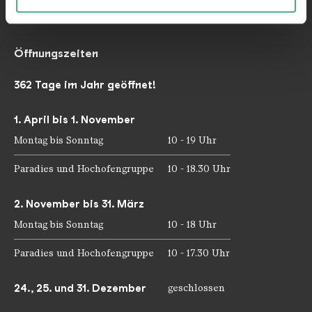
mail@voelklinger-huette.org
weiteren Daten zusammen, die Sie ihnen bereitgestellt
haben oder die sie im Rahmen Ihrer Nutzung der Dienste
gesammelt haben.
Öffnungszeiten
362 Tage im Jahr geöffnet!
1. April bis 1. November
Montag bis Sonntag
10 - 19 Uhr
Paradies und Hochofengruppe
10 - 18.30 Uhr
2. November bis 31. März
Montag bis Sonntag
10 - 18 Uhr
Paradies und Hochofengruppe
10 - 17.30 Uhr
24., 25. und 31. Dezember
geschlossen