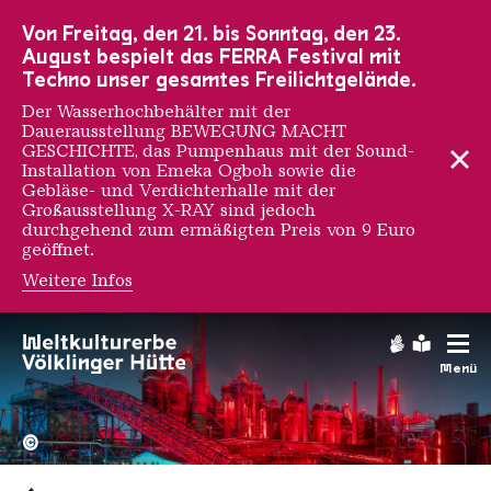
Zur Hauptnavigation
Zur Suche
Zum Inhalt
Zur Fußnavigation
Von Freitag, den 21. bis Sonntag, den 23.
August bespielt das FERRA Festival mit
Techno unser gesamtes Freilichtgelände.
Der Wasserhochbehälter mit der
Dauerausstellung BEWEGUNG MACHT
GESCHICHTE, das Pumpenhaus mit der Sound-
Installation von Emeka Ogboh sowie die
Gebläse- und Verdichterhalle mit der
Großausstellung X-RAY sind jedoch
durchgehend zum ermäßigten Preis von 9 Euro
geöffnet.
Weitere Infos
Gebärdens
Leichte
Menü
Hochofengruppe in Rot
Copyright: Weltkulturerbe 
©