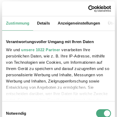
Max. 30 Personen.
Sie können Ihre Tickets in unserem
Zustimmung
Details
Anzeigeneinstellungen
Über
Online-Shop oder an der Kasse erwerben.
Weitergehende Termine für Führungen
finden Sie hier.
Verantwortungsvoller Umgang mit Ihren Daten
Wir und
unsere 1022 Partner
verarbeiten Ihre
persönlichen Daten, wie z. B. Ihre IP-Adresse, mithilfe
ZUM TICKETSHOP
von Technologien wie Cookies, um Informationen auf
Ihrem Gerät zu speichern und darauf zuzugreifen und so
ab 6 Jahren
personalisierte Werbung und Inhalte, Messungen von
Der Preis der Führung ist im Eintrittspreis
Werbung und Inhalten, Zielgruppenforschung sowie
enthalten.
Entwicklung von Angeboten zu ermöglichen. Sie
entscheiden darüber, wer Ihre Daten für welche Zwecke
Anmeldung Mo.- Fr. von 10-17 Uhr unter
nutzt. Sie können Ihre Einwilligung jederzeit über die
06898 / 9 100 100 oder unter
Cookie-Erklärung oder durch Klicken auf das Privacy
visit@voelklinger-huette.org
Einwilligungsauswahl
Trigger Symbol ändern oder widerrufen
Notwendig