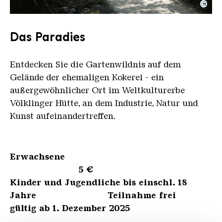
©
Blick aus dem Paradies auf die Hochofengruppe
Copyright: Weltkulturerbe Völklinger Hütte | Karl 
Das Paradies
Entdecken Sie die Gartenwildnis auf dem
Gelände der ehemaligen Kokerei - ein
außergewöhnlicher Ort im Weltkulturerbe
Völklinger Hütte, an dem Industrie, Natur und
Kunst aufeinandertreffen.
Erwachsene
5 €
Kinder und Jugendliche bis einschl. 18
Jahre Teilnahme frei
gültig ab 1. Dezember 2025