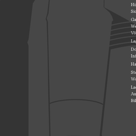
Hi
Si
Ga
We
Vö
La
Do
In
Ha
St
Wo
La
Au
Bi