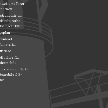
nweise zu Ihrer
cherheit
stronomie im
ltkulturerbe
lklinger Hütte
geplan
wnload
fomaterial
ustiere
ellplätze für
hnmobile
destationen für E-
tomobile & E-
kes