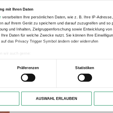
g mit Ihren Daten
r
verarbeiten Ihre persönlichen Daten, wie z. B. Ihre IP-Adresse,
en auf Ihrem Gerät zu speichern und darauf zuzugreifen und so 
ung und Inhalten, Zielgruppenforschung sowie Entwicklung von
ie auch interessiere
 Ihre Daten für welche Zwecke nutzt. Sie können Ihre Einwilligun
 auf das Privacy Trigger Symbol ändern oder widerrufen
n wir auch gerne:
geografische Lage erfassen, welche bis auf einige Meter genau 
Scannen nach bestimmten Merkmalen (Fingerprinting) identifizie
Präferenzen
Statistiken
-
ie Ihre persönlichen Daten verarbeitet werden, und legen Sie I
mm
, um Inhalte und Anzeigen zu personalisieren, besondere Funkt
ite zu analysieren. Außerdem geben wir ggfs. Informationen zu 
AUSWAHL ERLAUBEN
r soziale Medien, Werbung und Analysen weiter. Unsere Partner
 Daten zusammen, die Sie ihnen bereitgestellt haben oder die s