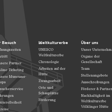
r Besuch
Weltkulturerbe
Über uns
fnungszeiten
UNESCO
Unser Unternehm
Weltkulturerbe
ntritt
Organe der
Chronologie
Gesellschaft
sere Partner
Arbeiten auf der
Team
line-Ticketing
Hütte
Stellenangebote
sere Museums-
Zwangsarbeit
ops
Ausschreibungen
Orte und
sucherservice
Förderer & Partne
Schauplätze
hrungen
Nachhaltigkeit im
Förderung
Weltkulturerbe
rrierefreiheit
Völklinger Hütte
reise