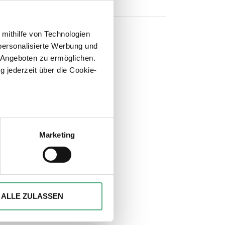
 mithilfe von Technologien
personalisierte Werbung und
 Angeboten zu ermöglichen.
n
g jederzeit über die Cookie-
sein können
ren
Marketing
hre Präferenzen im
Abschnitt
ionen anbieten zu können und
Ihrer Verwendung unserer
ALLE ZULASSEN
 führen diese Informationen
ie im Rahmen Ihrer Nutzung