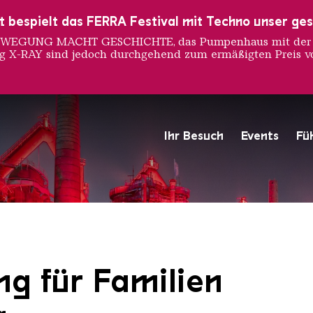
ust bespielt das FERRA Festival mit Techno unser ge
 BEWEGUNG MACHT GESCHICHTE, das Pumpenhaus mit der S
ng X-RAY sind jedoch durchgehend zum ermäßigten Preis vo
Ihr Besuch
Events
Fü
Hochofengruppe in Rot
Copyright: Weltkulturerbe 
ng für Familien