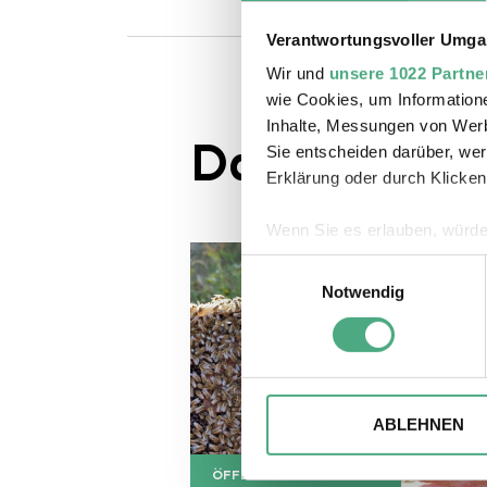
Verantwortungsvoller Umgan
Wir und
unsere 1022 Partne
wie Cookies, um Information
Inhalte, Messungen von Werb
Das könnte S
Sie entscheiden darüber, wer
Erklärung oder durch Klicken
Wenn Sie es erlauben, würde
Informationen über Ihre 
Einwilligungsauswahl
Ihr Gerät durch aktives 
Notwendig
Sommer
Erfahren Sie mehr darüber, w
ferien
Progra
Einzelheiten
fest.
Wir verwenden ggfs. Cookies
die Zugriffe auf unsere Webs
ABLEHNEN
Website an unsere Partner fü
möglicherweise mit weiteren
ÖFFENTLICHE FÜHRUNG