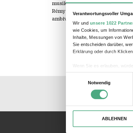
musikalisches Programm für Org
Rémy Markowitsch's Arbeit für d
Verantwortungsvoller Umgan
ambivalenten wie prägnanten Or
Wir und
unsere 1022 Partne
wie Cookies, um Information
Inhalte, Messungen von Werb
Sie entscheiden darüber, wer
Erklärung oder durch Klicken
Wenn Sie es erlauben, würde
Informationen über Ihre 
Einwilligungsauswahl
Ihr Gerät durch aktives 
Notwendig
Erfahren Sie mehr darüber, w
Einzelheiten
fest.
Wir verwenden ggfs. Cookies
die Zugriffe auf unsere Webs
ABLEHNEN
Website an unsere Partner fü
möglicherweise mit weiteren