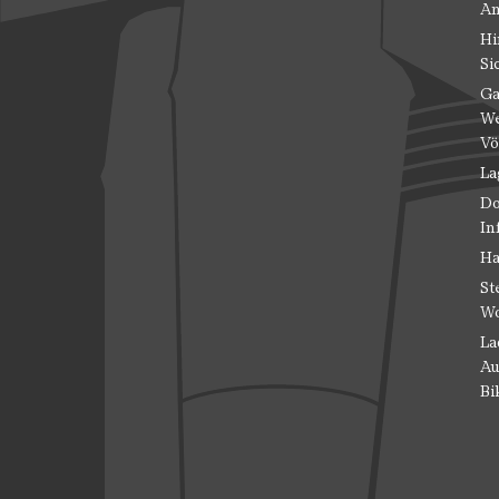
An
Hi
Si
Ga
We
Vö
La
Do
In
Ha
St
Wo
La
Au
Bi