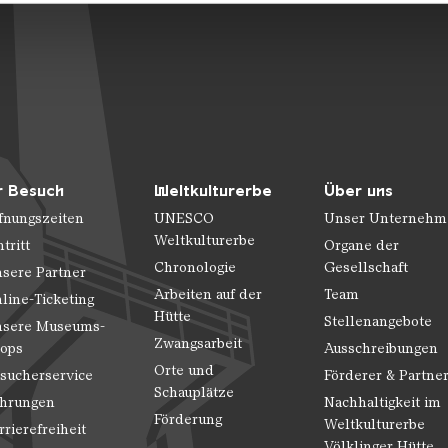
n.
r Besuch
Weltkulturerbe
Über uns
fnungszeiten
UNESCO
Unser Unternehm
Weltkulturerbe
ntritt
Organe der
Chronologie
Gesellschaft
sere Partner
Arbeiten auf der
Team
line-Ticketing
Hütte
Stellenangebote
sere Museums-
Zwangsarbeit
ops
Ausschreibungen
Orte und
sucherservice
Förderer & Partne
Schauplätze
hrungen
Nachhaltigkeit im
Förderung
Weltkulturerbe
rrierefreiheit
Völklinger Hütte