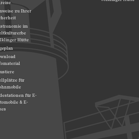
reise
nweise zu Ihrer
cherheit
stronomie im
ltkulturerbe
lklinger Hütte
geplan
wnload
fomaterial
ustiere
ellplätze für
hnmobile
destationen für E-
tomobile & E-
kes