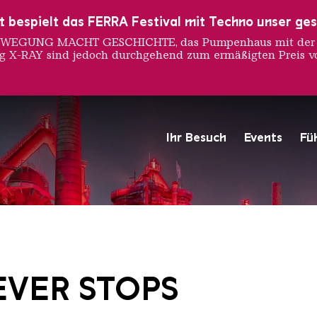
ust bespielt das FERRA Festival mit Techno unser ge
 BEWEGUNG MACHT GESCHICHTE, das Pumpenhaus mit der S
ng X-RAY sind jedoch durchgehend zum ermäßigten Preis vo
Ihr Besuch
Events
Fü
Hochofengruppe in Rot
Copyright: Weltkulturerbe 
EVER STOPS