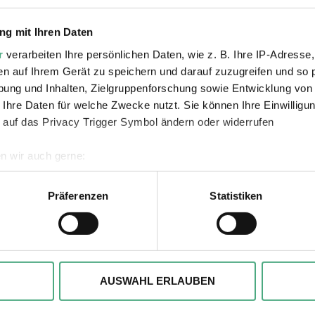
el und Stimmen von Rainer Oster und den Moorsoldat
ie Völklinger Hütte verbunden - die
Völklinger Ver
g mit Ihren Daten
t der Stadt- und Hüttengeschichte vor Augen und Oh
r
verarbeiten Ihre persönlichen Daten, wie z. B. Ihre IP-Adresse,
en auf Ihrem Gerät zu speichern und darauf zuzugreifen und so 
ung und Inhalten, Zielgruppenforschung sowie Entwicklung von
 Ihre Daten für welche Zwecke nutzt. Sie können Ihre Einwilligun
 auf das Privacy Trigger Symbol ändern oder widerrufen
n wir auch gerne:
geografische Lage erfassen, welche bis auf einige Meter genau 
Scannen nach bestimmten Merkmalen (Fingerprinting) identifizie
Präferenzen
Statistiken
Verlinkungen zu 
ie Ihre persönlichen Daten verarbeitet werden, und legen Sie I
, um Inhalte und Anzeigen zu personalisieren, besondere Funkt
ite zu analysieren. Außerdem geben wir ggfs. Informationen zu 
AUSWAHL ERLAUBEN
r soziale Medien, Werbung und Analysen weiter. Unsere Partner
 Daten zusammen, die Sie ihnen bereitgestellt haben oder die s