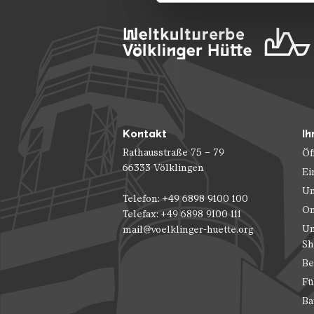
der Dienste gesammelt habe
Kontakt
Ih
Rathausstraße 75 – 79
Öf
66333 Völklingen
Ei
Un
Telefon: +49 6898 9100 100
On
Telefax: +49 6898 9100 111
Un
mail@voelklinger-huette.org
Sh
Be
Fü
Ba