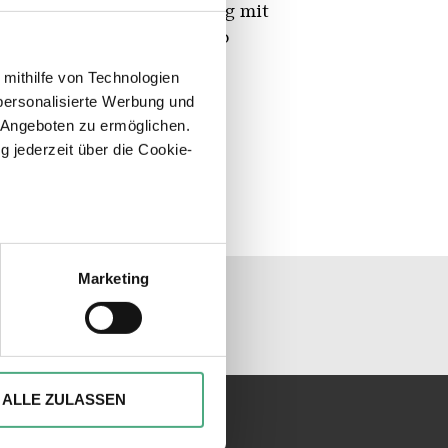
innen, das - thematisch eng mit
söhnungskirche
als ebenso
ren führt.
 mithilfe von Technologien
personalisierte Werbung und
 Angeboten zu ermöglichen.
g jederzeit über die Cookie-
sein können
ren
Marketing
unseren Socialmedia
hre Präferenzen im
Abschnitt
ionen anbieten zu können und
Ihrer Verwendung unserer
ALLE ZULASSEN
 führen diese Informationen
ie im Rahmen Ihrer Nutzung