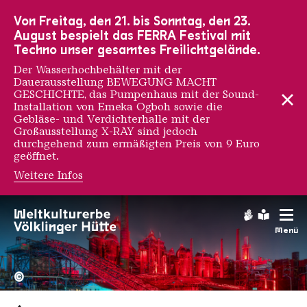
Zur Hauptnavigation
Zur Suche
Zum Inhalt
Zur Fußnavigation
Von Freitag, den 21. bis Sonntag, den 23.
August bespielt das FERRA Festival mit
Techno unser gesamtes Freilichtgelände.
Der Wasserhochbehälter mit der
Dauerausstellung BEWEGUNG MACHT
GESCHICHTE, das Pumpenhaus mit der Sound-
Installation von Emeka Ogboh sowie die
Gebläse- und Verdichterhalle mit der
Großausstellung X-RAY sind jedoch
durchgehend zum ermäßigten Preis von 9 Euro
geöffnet.
Weitere Infos
Gebärdens
Leichte
Menü
Hochofengruppe in Rot
Copyright: Weltkulturerbe 
©