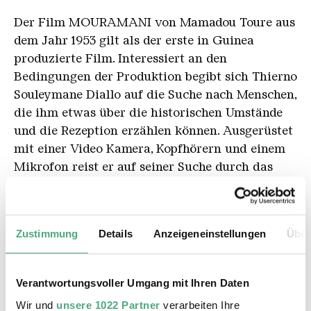
Der Film MOURAMANI von Mamadou Toure aus
dem Jahr 1953 gilt als der erste in Guinea
produzierte Film. Interessiert an den
Bedingungen der Produktion begibt sich Thierno
Souleymane Diallo auf die Suche nach Menschen,
die ihm etwas über die historischen Umstände
und die Rezeption erzählen können. Ausgerüstet
mit einer Video Kamera, Kopfhörern und einem
Mikrofon reist er auf seiner Suche durch das
Land. Das Ergebnis ist ein vielschichtiges
Porträt eines Landes, das erst langsam die
Bedeutung von Filmen und Filmarchiven für
Zustimmung
Details
Anzeigeneinstellungen
Über
seine kulturelle Identität und seine Geschichte
wiederentdeckt.
Verantwortungsvoller Umgang mit Ihren Daten
Zum Ticketvorverkauf (Filmhaus Saarbrücken)
Wir und
unsere 1022 Partner
verarbeiten Ihre