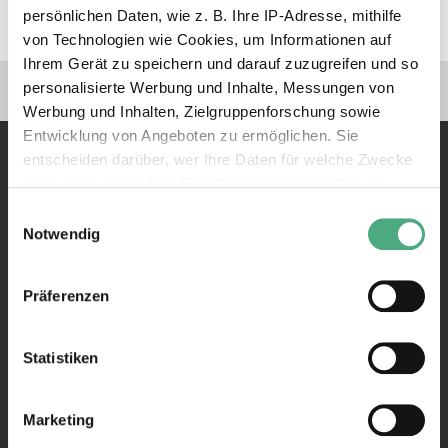
persönlichen Daten, wie z. B. Ihre IP-Adresse, mithilfe
von Technologien wie Cookies, um Informationen auf
Ihrem Gerät zu speichern und darauf zuzugreifen und so
Verlinkungen zu unseren 
personalisierte Werbung und Inhalte, Messungen von
Werbung und Inhalten, Zielgruppenforschung sowie
Entwicklung von Angeboten zu ermöglichen. Sie
entscheiden darüber, wer Ihre Daten für welche Zwecke
nutzt. Sie können Ihre Einwilligung jederzeit über die
Cookie-Erklärung oder durch Klicken auf das Privacy
Einwilligungsauswahl
Trigger Symbol ändern oder widerrufen
Notwendig
Kontakt
Wenn Sie es erlauben, würden wir auch gerne:
Rathausstraße 75 – 79
Präferenzen
Informationen über Ihre geografische Lage erfassen,
66333 Völklingen
welche bis auf einige Meter genau sein können
Ihr Gerät durch aktives Scannen nach bestimmten
Statistiken
Telefon: +49 6898 9100 100
Merkmalen (Fingerprinting) identifizieren
Telefax: +49 6898 9100 111
mail@voelklinger-huette.org
Erfahren Sie mehr darüber, wie Ihre persönlichen Daten
Marketing
verarbeitet werden, und legen Sie Ihre Präferenzen im