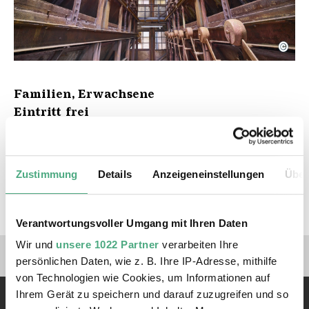
©
Blick zwischen zwei Blöcke der Trockengasreinigu
Copyright: Weltkulturerbe Völklinger Hütte | Tom
Familien, Erwachsene
Eintritt frei
Anmeldung erforderlich unter +49(0)68988-
9 100 100
Zustimmung
Details
Anzeigeneinstellungen
Über
Jetzt Anmelden
Verantwortungsvoller Umgang mit Ihren Daten
Wir und
unsere 1022 Partner
verarbeiten Ihre
Verlinkungen zu unseren 
persönlichen Daten, wie z. B. Ihre IP-Adresse, mithilfe
von Technologien wie Cookies, um Informationen auf
Ihrem Gerät zu speichern und darauf zuzugreifen und so