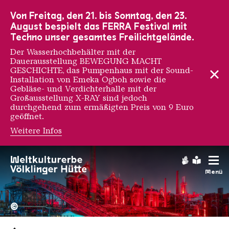
Zur Hauptnavigation
Zur Suche
Zum Inhalt
Zur Fußnavigation
Von Freitag, den 21. bis Sonntag, den 23.
August bespielt das FERRA Festival mit
Techno unser gesamtes Freilichtgelände.
Der Wasserhochbehälter mit der
Dauerausstellung BEWEGUNG MACHT
GESCHICHTE, das Pumpenhaus mit der Sound-
Installation von Emeka Ogboh sowie die
Gebläse- und Verdichterhalle mit der
Großausstellung X-RAY sind jedoch
durchgehend zum ermäßigten Preis von 9 Euro
geöffnet.
Weitere Infos
Gebärdens
Leichte
Menü
Hochofengruppe in Rot
Copyright: Weltkulturerbe 
©