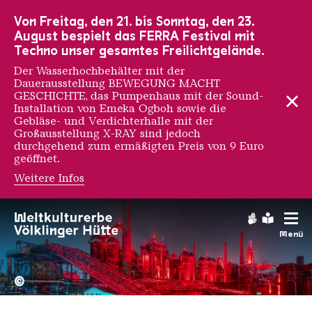
Zur Hauptnavigation
Zur Suche
Zum Inhalt
Zur Fußnavigation
Von Freitag, den 21. bis Sonntag, den 23.
August bespielt das FERRA Festival mit
Techno unser gesamtes Freilichtgelände.
Der Wasserhochbehälter mit der
Dauerausstellung BEWEGUNG MACHT
GESCHICHTE, das Pumpenhaus mit der Sound-
Installation von Emeka Ogboh sowie die
Gebläse- und Verdichterhalle mit der
Großausstellung X-RAY sind jedoch
durchgehend zum ermäßigten Preis von 9 Euro
geöffnet.
Weitere Infos
Aufruf zur Großausst
Gebärdens
Leichte
Menü
Hochofengruppe in Rot
Copyright: Weltkulturerbe 
©