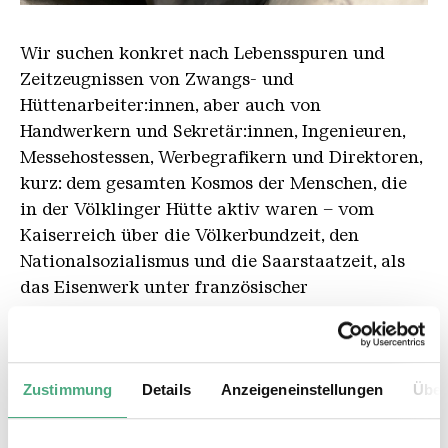
Arbeitsschuh 2000px
Copyright: Ralf Beil / Weltkulturerbe Völklinger Hü
Wir suchen konkret nach Lebensspuren und
Zeitzeugnissen von Zwangs- und
Hüttenarbeiter:innen, aber auch von
Handwerkern und Sekretär:innen, Ingenieuren,
Messehostessen, Werbegrafikern und Direktoren,
kurz: dem gesamten Kosmos der Menschen, die
in der Völklinger Hütte aktiv waren – vom
Kaiserreich über die Völkerbundzeit, den
Nationalsozialismus und die Saarstaatzeit, als
das Eisenwerk unter französischer
Sequesterverwaltung stand, bis zu den
Wirtschaftswunderjahren im zehnten
Bundesland, der Krisenzeit der 1970er-Jahre und
Zustimmung
Details
Anzeigeneinstellungen
Über
der Schließung des Eisenwerks 1986.
Deshalb rufen wir alle Menschen auf, die in der