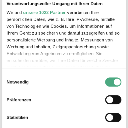
Verantwortungsvoller Umgang mit Ihren Daten
Familie oder durch Freunde eine Verbindung zur
Wir und
unsere 1022 Partner
verarbeiten Ihre
Völklinger Hütte haben oder hatten, ob im
persönlichen Daten, wie z. B. Ihre IP-Adresse, mithilfe
Saarland, Deutschland oder darüber hinaus,
von Technologien wie Cookies, um Informationen auf
nachzusehen, ob sie auf dem Dachboden, im
Ihrem Gerät zu speichern und darauf zuzugreifen und so
Keller oder Wohnzimmer noch Fotos, Objekte,
personalisierte Werbung und Inhalte, Messungen von
persönliche Gegenstände und Dokumente haben,
Werbung und Inhalten, Zielgruppenforschung sowie
die vom Leben mit, in und auf der Völklinger
Entwicklung von Angeboten zu ermöglichen. Sie
Hütte erzählen.
entscheiden darüber, wer Ihre Daten für welche Zwecke
nutzt. Sie können Ihre Einwilligung jederzeit über die
Cookie-Erklärung oder durch Klicken auf das Privacy
Einwilligungsauswahl
Trigger Symbol ändern oder widerrufen
Notwendig
Wenn Sie es erlauben, würden wir auch gerne:
Präferenzen
Informationen über Ihre geografische Lage erfassen,
welche bis auf einige Meter genau sein können
Ihr Gerät durch aktives Scannen nach bestimmten
Statistiken
Merkmalen (Fingerprinting) identifizieren