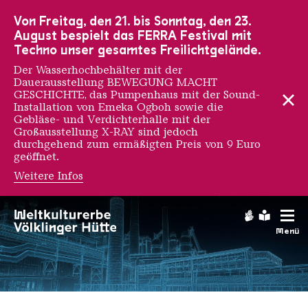
Zur Hauptnavigation
Zur Suche
Zum Inhalt
Zur Fußnavigation
Von Freitag, den 21. bis Sonntag, den 23.
August bespielt das FERRA Festival mit
Techno unser gesamtes Freilichtgelände.
Der Wasserhochbehälter mit der
Dauerausstellung BEWEGUNG MACHT
GESCHICHTE, das Pumpenhaus mit der Sound-
Installation von Emeka Ogboh sowie die
Gebläse- und Verdichterhalle mit der
Großausstellung X-RAY sind jedoch
durchgehend zum ermäßigten Preis von 9 Euro
geöffnet.
Weitere Infos
Gebärdens
Leichte
Menü
1000037553