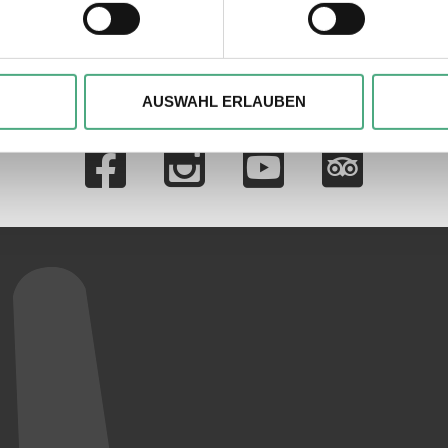
ie Ihre persönlichen Daten verarbeitet werden, und legen Sie I
, um Inhalte und Anzeigen zu personalisieren, besondere Funkt
ite zu analysieren. Außerdem geben wir ggfs. Informationen zu 
AUSWAHL ERLAUBEN
r soziale Medien, Werbung und Analysen weiter. Unsere Partner
Verlinkungen zu 
 Daten zusammen, die Sie ihnen bereitgestellt haben oder die s
n.