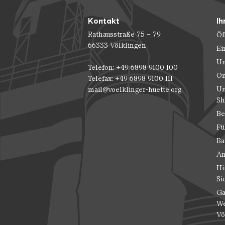
Kontakt
Ih
Rathausstraße 75 – 79
Öf
66333 Völklingen
Ei
Un
Telefon: +49 6898 9100 100
On
Telefax: +49 6898 9100 111
Un
mail@voelklinger-huette.org
Sh
Be
Fü
Ba
An
Hi
Si
Ga
We
Vö