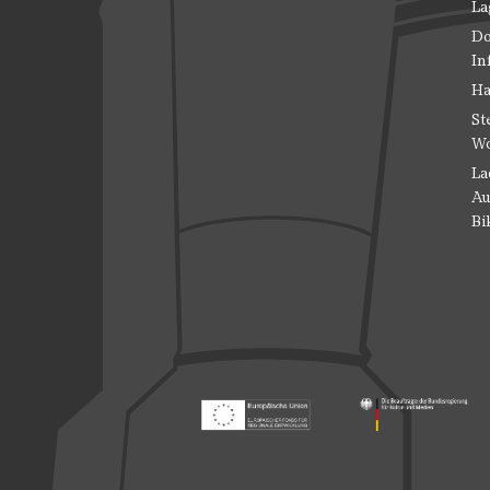
La
Do
In
Ha
St
Wo
La
Au
Bi
Footer: Europäischer Fonds für nationale
Footer: Die Beauft