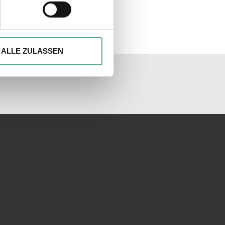
hre Präferenzen im
Abschnitt
ionen anbieten zu können und
Ihrer Verwendung unserer
ALLE ZULASSEN
 führen diese Informationen
unseren Socialmedia
ie im Rahmen Ihrer Nutzung