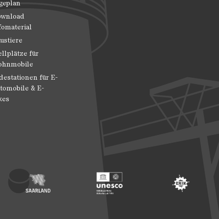
geplan
wnload
fomaterial
ustiere
ellplätze für
hnmobile
destationen für E-
tomobile & E-
kes
 Entwicklung
ragte der Bundesregierung für Kultur und Medien
Footer: Saarland
Footer: Unesco Welterbe
Footer: ERIH