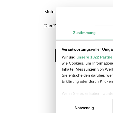
Mehr über das Saarklangfestival
Das Festival ist unter der Träge
Zustimmung
Verantwortungsvoller Umgan
Wir und
unsere 1022 Partne
wie Cookies, um Information
Inhalte, Messungen von Werb
Sie entscheiden darüber, wer
Erklärung oder durch Klicken
Wenn Sie es erlauben, würde
Informationen über Ihre 
Einwilligungsauswahl
Ihr Gerät durch aktives 
Notwendig