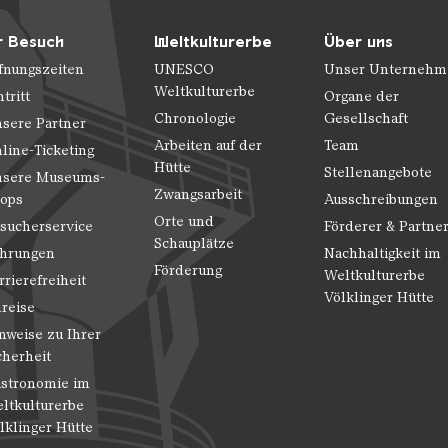
r Besuch
Weltkulturerbe
Über uns
fnungszeiten
UNESCO
Unser Unternehm
Weltkulturerbe
ntritt
Organe der
Chronologie
Gesellschaft
sere Partner
Arbeiten auf der
Team
line-Ticketing
Hütte
Stellenangebote
sere Museums-
Zwangsarbeit
ops
Ausschreibungen
Orte und
sucherservice
Förderer & Partne
Schauplätze
hrungen
Nachhaltigkeit im
Förderung
Weltkulturerbe
rrierefreiheit
Völklinger Hütte
reise
nweise zu Ihrer
cherheit
stronomie im
ltkulturerbe
lklinger Hütte