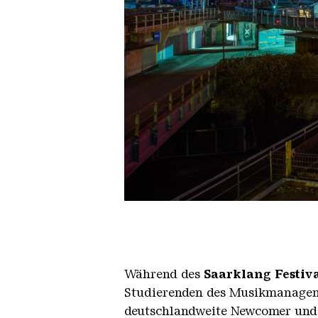
Hochofengruppe in Rot
Copyright: Weltkulturerbe Völkli
Während des
Saarklang Festiv
Studierenden des Musikmanagemen
deutschlandweite Newcomer und fr