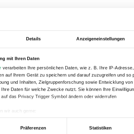
 erfahrt ihr
hier
und hier über das
Line Up 25
rschaft des PopRat Saarland.
Details
Anzeigeneinstellungen
g mit Ihren Daten
r
verarbeiten Ihre persönlichen Daten, wie z. B. Ihre IP-Adresse,
en auf Ihrem Gerät zu speichern und darauf zuzugreifen und so 
ung und Inhalten, Zielgruppenforschung sowie Entwicklung von
 Ihre Daten für welche Zwecke nutzt. Sie können Ihre Einwilligun
 auf das Privacy Trigger Symbol ändern oder widerrufen
n wir auch gerne:
geografische Lage erfassen, welche bis auf einige Meter genau 
Scannen nach bestimmten Merkmalen (Fingerprinting) identifizie
Präferenzen
Statistiken