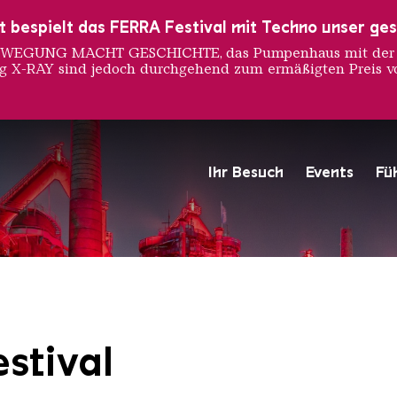
ust bespielt das FERRA Festival mit Techno unser ge
 BEWEGUNG MACHT GESCHICHTE, das Pumpenhaus mit der S
ng X-RAY sind jedoch durchgehend zum ermäßigten Preis vo
Ihr Besuch
Events
Fü
Hochofengruppe in Rot
Copyright: Weltkulturerbe 
stival