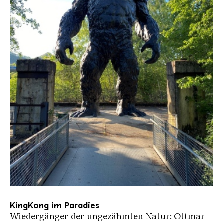
Spezialführungen: 40 Jahre nach der
Schließung der Ropheisenproduktion —
Entdeckertour in die Trockengasreinigung
samt Hochofenleitstand (wo der letzte
Hochofen abgeschaltet wurde): Um 12, 13
und 15 Uhr
11.30 Uhr: Das Weltkulturerbe Völklinger Hütte
14 Uhr: X-RAY. Die Macht des Röntgenblicks
14.30 Uhr: URBAN ART BIENNALE 2026
Sonntag, 5. Juli
11 Uhr: URBAN ART BIENNALE 2026
11.30 Uhr: Das Weltkulturerbe Völklinger Hütte
14 Uhr: X-RAY. Die Macht des Röntgenblicks
KingKong im Paradies
Montag,6. Juli
Wiedergänger der ungezähmten Natur: Ottmar
11.30 Uhr: Das Weltkulturerbe Völklinger Hütte