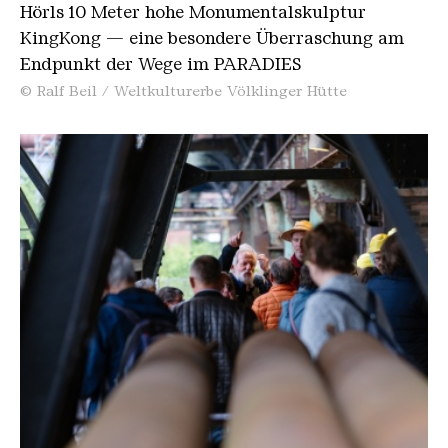
Hörls 10 Meter hohe Monumentalskulptur
KingKong — eine besondere Überraschung am
Dienstag, 7. Juli
Endpunkt der Wege im PARADIES
11.30 Uhr: Das Weltkulturerbe Völklinger Hütte
© Ralf Beil / Weltkulturerbe Völklinger Hütte
12 Uhr: Expedition für Kinder — Die Völklinger
Hütte
Mittwoch, 8. Juli
11.30 Uhr: Das Weltkulturerbe Völklinger Hütte
14 Uhr: Zeitreise — Ein Spaziergang durch die
Epochen der Völklinger Hütte
Donnerstag, 9. Juli
10 – 13 Uhr und 14 bis 17 Uhr: Workshop der
Kunstschule Kassiopeia – Verfilzt und zugenäht,
Filzworkshop, Für 1. - 6. Klasse
Anmeldung über brief@jks-kassiopeia.de