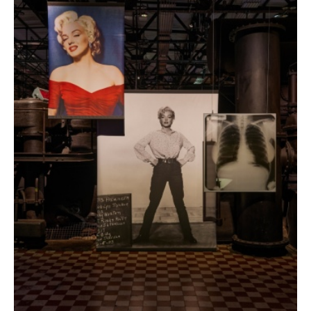
den Sinterrundkühler und in den
Betonkohleturm. Kinder lernen, wie der
Paradies-Honig gewonnen wird, es gibt Hütten-
Rallyes und spezielle Expeditionen. Zudem hat
auch die Kunstschule Kassiopeia ein breites
Workshop-Programm für Kinder konzipiert.
Auf eine Zeitreise durch die Geschichte der
Völklinger Hütte kann man sich verschiedene
Epochen des ehemaligen Eisenwerks erwandern,
auf weiteren Rundgängen erfährt man, wie die
Hütte zu Betriebszeiten geklungen hat und
welche Rolle Frauen in der Hüttengeschichte
gespielt haben.
Selbstverständlich bietet das Weltkulturerbe