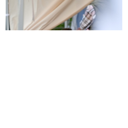
11.30 Uhr: Das Weltkulturerbe Völklinger Hütte
Dienstag, 14. Juli
11.30 Uhr: Das Weltkulturerbe Völklinger Hütte
14 Uhr: Hütten-Rallye, für Kinder ab 8 Jahren
15 Uhr: Führung in französischer Sprache – Le
Patrimoine Mondial Völklinger Hütte
Mittwoch, 15. Juli
10 – 13 Uhr und 14 bis 17 Uhr: Workshop der
Kunstschule Kassiopeia — X-RAY Spezial in der
Ausstellung, Kinder aller Altersklassen
Anmeldung über brief@jks-kassiopeia.de
11.30 Uhr: Das Weltkulturerbe Völklinger Hütte
14 Uhr Weltkulturerbe Spezial — Führung über
den Sinterrundkühler
(nur für bewegliche Menschen geeignet, festes