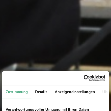
Zustimmung
Details
Anzeigeneinstellungen
Über
Verantwortungsvoller Umgang mit Ihren Daten