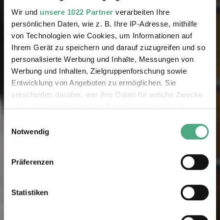
Wir und
unsere 1022 Partner
verarbeiten Ihre
persönlichen Daten, wie z. B. Ihre IP-Adresse, mithilfe
von Technologien wie Cookies, um Informationen auf
Ihrem Gerät zu speichern und darauf zuzugreifen und so
personalisierte Werbung und Inhalte, Messungen von
Werbung und Inhalten, Zielgruppenforschung sowie
Entwicklung von Angeboten zu ermöglichen. Sie
entscheiden darüber, wer Ihre Daten für welche Zwecke
nutzt. Sie können Ihre Einwilligung jederzeit über die
Cookie-Erklärung oder durch Klicken auf das Privacy
Einwilligungsauswahl
Trigger Symbol ändern oder widerrufen
Notwendig
Wenn Sie es erlauben, würden wir auch gerne:
Präferenzen
Informationen über Ihre geografische Lage erfassen,
welche bis auf einige Meter genau sein können
Ihr Gerät durch aktives Scannen nach bestimmten
Statistiken
Merkmalen (Fingerprinting) identifizieren
Erfahren Sie mehr darüber, wie Ihre persönlichen Daten