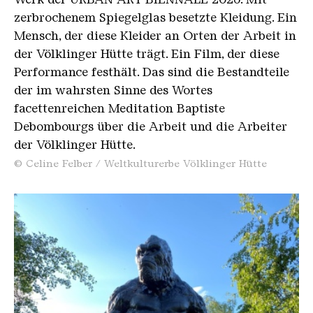
14 Uhr: Zeitreise — Ein Spaziergang durch die
zerbrochenem Spiegelglas besetzte Kleidung. Ein
Epochen der Völklinger Hütte
Mensch, der diese Kleider an Orten der Arbeit in
der Völklinger Hütte trägt. Ein Film, der diese
Donnerstag, 2. Juli
Performance festhält. Das sind die Bestandteile
10 – 13 Uhr und 14 bis 17 Uhr: Workshop der
der im wahrsten Sinne des Wortes
Kunstschule Kassiopeia – Helden gesucht! Manga
facettenreichen Meditation Baptiste
und Comic Zeichenkurs, Für Anfänger und
Debombourgs über die Arbeit und die Arbeiter
Fortgeschrittene,
der Völklinger Hütte.
3. bis 6. Klasse
© Celine Felber / Weltkulturerbe Völklinger Hütte
Anmeldung über brief@jks-kassiopeia.de
11.30 Uhr: Das Weltkulturerbe Völklinger Hütte
14 Uhr: X-RAY. Die Macht des Röntgenblicks
Freitag, 3. Juli
11.30 Uhr: Das Weltkulturerbe Völklinger Hütte
Samstag, 4. Juli