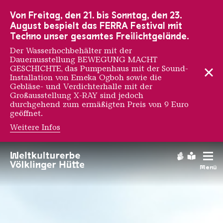
Zur Hauptnavigation
Zur Suche
Zum Inhalt
Zur Fußnavigation
Von Freitag, den 21. bis Sonntag, den 23.
August bespielt das FERRA Festival mit
Techno unser gesamtes Freilichtgelände.
Der Wasserhochbehälter mit der
Dauerausstellung BEWEGUNG MACHT
GESCHICHTE, das Pumpenhaus mit der Sound-
Installation von Emeka Ogboh sowie die
Gebläse- und Verdichterhalle mit der
Großausstellung X-RAY sind jedoch
durchgehend zum ermäßigten Preis von 9 Euro
geöffnet.
Weitere Infos
Sommerferien-Progra
Gebärdens
Leichte
Menü