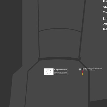
Ha
St
Wo
La
Au
Bi
Footer: Europäischer Fonds für nationale
Footer: Die Beauft