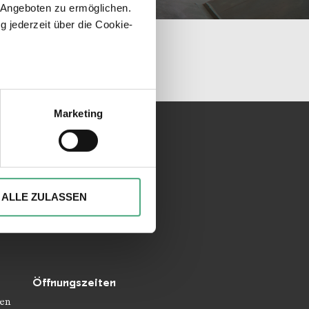
 Angeboten zu ermöglichen.
g jederzeit über die Cookie-
unseren Socialmedia
sein können
ren
Marketing
hre Präferenzen im
Abschnitt
ionen anbieten zu können und
Ihrer Verwendung unserer
ALLE ZULASSEN
 führen diese Informationen
ie im Rahmen Ihrer Nutzung
Öffnungszeiten
en