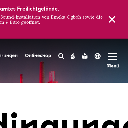
samtes Freilichtgelände.
ound-Installation von Emeka Ogboh sowie die
n 9 Euro geöffnet.
hrungen
Onlineshop
Search Toggle
Gebärdensprache
Leichte Sprache
Language 
Menü
Völklinger Hütte | Oliver Dietze
dingung