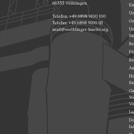
66333 Völklingen
Ei
Un
Telefon: +49 6898 9100 100
On
Telefax: +49 6898 9100 111
Un
mail@voelklinger-huette.org
Sh
Be
Fü
Ba
An
Hi
Si
Ga
We
Vö
La
Do
In