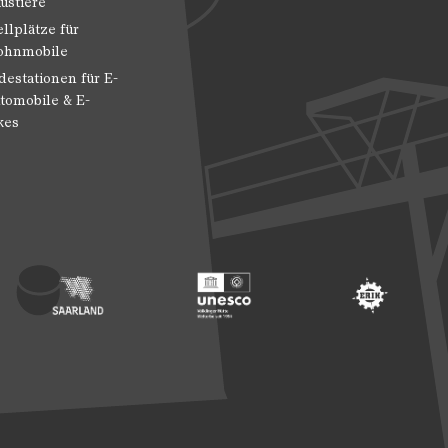
ustiere
ellplätze für
hnmobile
destationen für E-
tomobile & E-
kes
 Entwicklung
ragte der Bundesregierung für Kultur und Medien
Footer: Saarland
Footer: Unesco Welterbe
Footer: ERIH