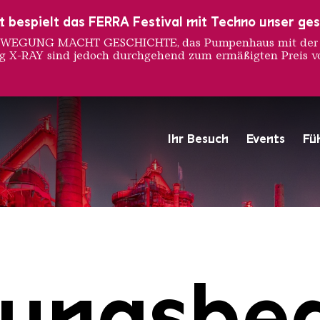
ust bespielt das FERRA Festival mit Techno unser ge
 BEWEGUNG MACHT GESCHICHTE, das Pumpenhaus mit der S
ng X-RAY sind jedoch durchgehend zum ermäßigten Preis vo
Ihr Besuch
Events
Fü
Hochofengruppe in Rot
Copyright: Weltkulturerbe 
ungsbe