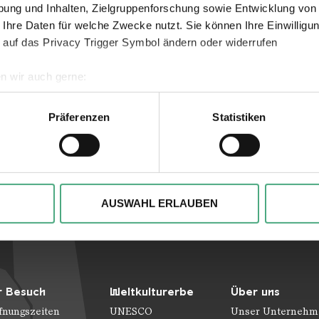
ung und Inhalten, Zielgruppenforschung sowie Entwicklung von
 Ihre Daten für welche Zwecke nutzt. Sie können Ihre Einwilligun
Verlinkungen zu 
 auf das Privacy Trigger Symbol ändern oder widerrufen
n wir auch gerne:
geografische Lage erfassen, welche bis auf einige Meter genau 
Scannen nach bestimmten Merkmalen (Fingerprinting) identifizie
Präferenzen
Statistiken
ie Ihre persönlichen Daten verarbeitet werden, und legen Sie I
, um Inhalte und Anzeigen zu personalisieren, besondere Funkt
ite zu analysieren. Außerdem geben wir ggfs. Informationen zu 
AUSWAHL ERLAUBEN
r soziale Medien, Werbung und Analysen weiter. Unsere Partner
 Daten zusammen, die Sie ihnen bereitgestellt haben oder die s
n.
r Besuch
Weltkulturerbe
Über uns
fnungszeiten
UNESCO
Unser Unternehm