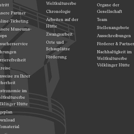
Weltkulturerbe
ntritt
Organe der
Chronologie
Gesellschaft
sere Partner
Arbeiten auf der
Team
line-Ticketing
Hütte
Stellenangebote
sere Museums-
Zwangsarbeit
ops
Ausschreibungen
Orte und
sucherservice
Förderer & Partne
Schauplätze
hrungen
Nachhaltigkeit im
Förderung
Weltkulturerbe
rrierefreiheit
Völklinger Hütte
reise
nweise zu Ihrer
cherheit
stronomie im
ltkulturerbe
lklinger Hütte
geplan
wnload
fomaterial