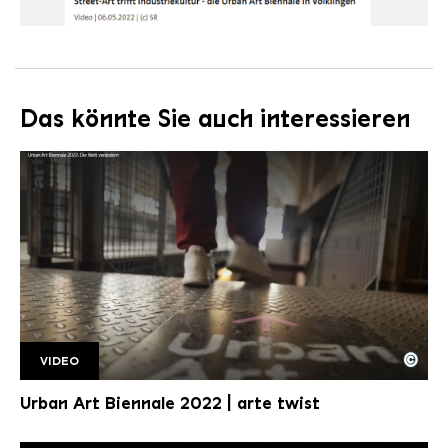
Das könnte Sie auch interessieren
©
VIDEO
Urban ArtTwist
Copyright: arte | twist
Urban Art Biennale 2022 | arte twist