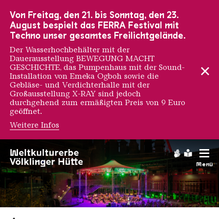
Zur Hauptnavigation
Zur Suche
Zum Inhalt
Zur Fußnavigation
Von Freitag, den 21. bis Sonntag, den 23.
August bespielt das FERRA Festival mit
Techno unser gesamtes Freilichtgelände.
Der Wasserhochbehälter mit der
Dauerausstellung BEWEGUNG MACHT
GESCHICHTE, das Pumpenhaus mit der Sound-
Installation von Emeka Ogboh sowie die
Gebläse- und Verdichterhalle mit der
Großausstellung X-RAY sind jedoch
durchgehend zum ermäßigten Preis von 9 Euro
geöffnet.
Weitere Infos
Gebärdens
Leichte
Menü
Saarländischen Staatsorche