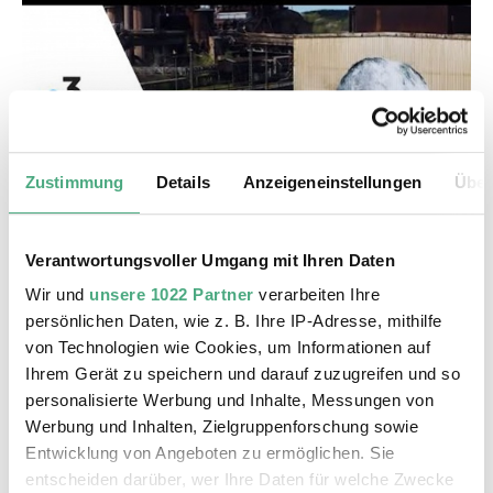
Zustimmung
Details
Anzeigeneinstellungen
Über
VIDEO
France 3 Lorraine
Verantwortungsvoller Umgang mit Ihren Daten
Urban Art Biennale à Völklingen en Allemagne |
France 3 Grand Est
Wir und
unsere 1022 Partner
verarbeiten Ihre
persönlichen Daten, wie z. B. Ihre IP-Adresse, mithilfe
von Technologien wie Cookies, um Informationen auf
Ihrem Gerät zu speichern und darauf zuzugreifen und so
personalisierte Werbung und Inhalte, Messungen von
Werbung und Inhalten, Zielgruppenforschung sowie
Entwicklung von Angeboten zu ermöglichen. Sie
entscheiden darüber, wer Ihre Daten für welche Zwecke