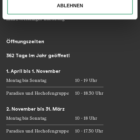
soziale Medien, Werbung und Analysen weiter. Unsere
Telefon: +49 6898 9100 100
ABLEHNEN
Partner führen diese Informationen möglicherweise mit
Telefax: +49 6898 9100 111
weiteren Daten zusammen, die Sie ihnen bereitgestellt
mail@voelklinger-huette.org
haben oder die sie im Rahmen Ihrer Nutzung der Dienste
gesammelt haben.
Öffnungszeiten
362 Tage im Jahr geöffnet!
1. April bis 1. November
Montag bis Sonntag
10 - 19 Uhr
Paradies und Hochofengruppe
10 - 18.30 Uhr
2. November bis 31. März
Montag bis Sonntag
10 - 18 Uhr
Paradies und Hochofengruppe
10 - 17.30 Uhr