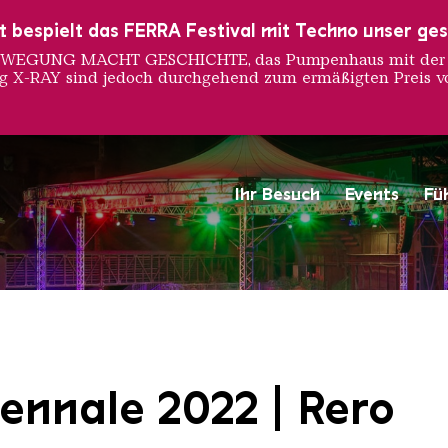
ust bespielt das FERRA Festival mit Techno unser ge
 BEWEGUNG MACHT GESCHICHTE, das Pumpenhaus mit der S
ng X-RAY sind jedoch durchgehend zum ermäßigten Preis vo
Ihr Besuch
Events
Fü
Saarländischen Staatsorche
ennale 2022 | Rero