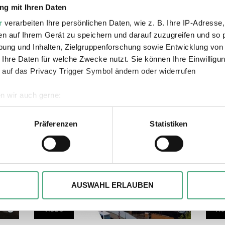
g mit Ihren Daten
r
verarbeiten Ihre persönlichen Daten, wie z. B. Ihre IP-Adresse,
en auf Ihrem Gerät zu speichern und darauf zuzugreifen und so 
ung und Inhalten, Zielgruppenforschung sowie Entwicklung von
 Ihre Daten für welche Zwecke nutzt. Sie können Ihre Einwilligun
 auf das Privacy Trigger Symbol ändern oder widerrufen
ie auch interessiere
n wir auch gerne:
geografische Lage erfassen, welche bis auf einige Meter genau 
Scannen nach bestimmten Merkmalen (Fingerprinting) identifizie
Präferenzen
Statistiken
ie Ihre persönlichen Daten verarbeitet werden, und legen Sie I
, um Inhalte und Anzeigen zu personalisieren, besondere Funkt
ite zu analysieren. Außerdem geben wir ggfs. Informationen zu 
AUSWAHL ERLAUBEN
r soziale Medien, Werbung und Analysen weiter. Unsere Partner
 Daten zusammen, die Sie ihnen bereitgestellt haben oder die s
©
VIDEO
AU
France 3 Lorraine
WDR
Copy
n.