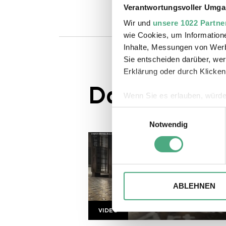
Verantwortungsvoller Umgan
Wir und
unsere 1022 Partne
wie Cookies, um Information
Inhalte, Messungen von Werb
Sie entscheiden darüber, wer
Erklärung oder durch Klicken
Das könnte S
Wenn Sie es erlauben, würde
Informationen über Ihre 
Einwilligungsauswahl
Ihr Gerät durch aktives 
Notwendig
Erfahren Sie mehr darüber, w
Einzelheiten
fest.
Wir verwenden ggfs. Cookies
die Zugriffe auf unsere Webs
ABLEHNEN
Website an unsere Partner fü
möglicherweise mit weiteren
VIDEO
Urban ArtTwist
Copyright: arte | twist
der Dienste gesammelt habe