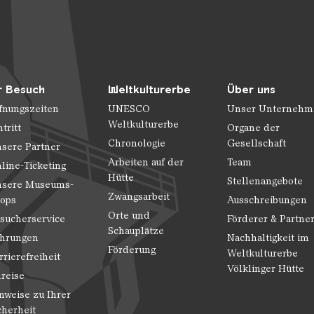
r Besuch
Weltkulturerbe
Über uns
fnungszeiten
UNESCO
Unser Unternehm
Weltkulturerbe
ntritt
Organe der
Chronologie
Gesellschaft
sere Partner
Arbeiten auf der
Team
line-Ticketing
Hütte
Stellenangebote
sere Museums-
Zwangsarbeit
ops
Ausschreibungen
Orte und
sucherservice
Förderer & Partne
Schauplätze
hrungen
Nachhaltigkeit im
Förderung
Weltkulturerbe
rrierefreiheit
Völklinger Hütte
reise
nweise zu Ihrer
cherheit