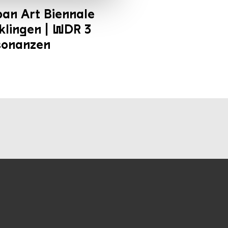
an Art Biennale
klingen | WDR 3
sonanzen
unseren Socialmedia