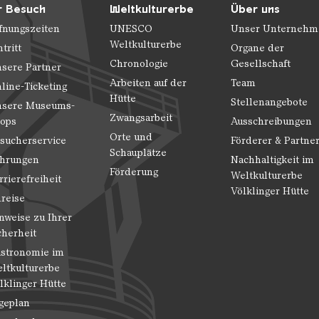
r Besuch
Weltkulturerbe
Über uns
fnungszeiten
UNESCO
Unser Unternehm
Weltkulturerbe
ntritt
Organe der
Chronologie
Gesellschaft
sere Partner
Arbeiten auf der
Team
line-Ticketing
Hütte
Stellenangebote
sere Museums-
Zwangsarbeit
ops
Ausschreibungen
Orte und
sucherservice
Förderer & Partne
Schauplätze
hrungen
Nachhaltigkeit im
Förderung
Weltkulturerbe
rrierefreiheit
Völklinger Hütte
reise
nweise zu Ihrer
cherheit
stronomie im
ltkulturerbe
lklinger Hütte
geplan