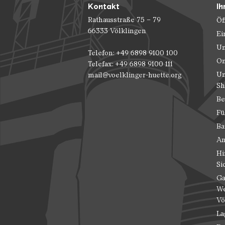
Kontakt
Ih
Rathausstraße 75 – 79
Öf
66333 Völklingen
Ei
Un
Telefon: +49 6898 9100 100
On
Telefax: +49 6898 9100 111
Un
mail@voelklinger-huette.org
Sh
Be
Fü
Ba
An
Hi
Si
Ga
We
Vö
La