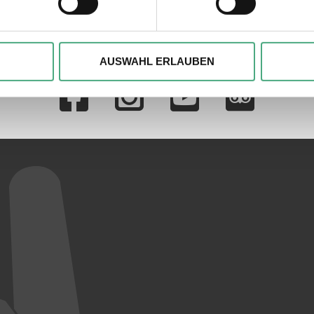
, um Inhalte und Anzeigen zu personalisieren, besondere Funkt
ite zu analysieren. Außerdem geben wir ggfs. Informationen zu 
AUSWAHL ERLAUBEN
Verlinkungen zu 
r soziale Medien, Werbung und Analysen weiter. Unsere Partner
 Daten zusammen, die Sie ihnen bereitgestellt haben oder die s
n.