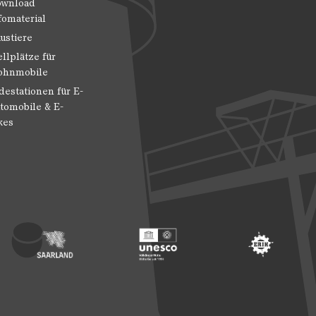
wnload
fomaterial
ustiere
ellplätze für
hnmobile
destationen für E-
tomobile & E-
kes
 Entwicklung
ragte der Bundesregierung für Kultur und Medien
Footer: Saarland
Footer: Unesco Welterbe
Footer: ERIH