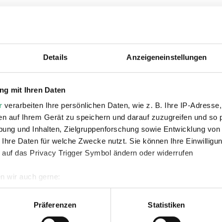
ie auch interessiere
Details
Anzeigeneinstellungen
g mit Ihren Daten
r
verarbeiten Ihre persönlichen Daten, wie z. B. Ihre IP-Adresse,
en auf Ihrem Gerät zu speichern und darauf zuzugreifen und so 
ung und Inhalten, Zielgruppenforschung sowie Entwicklung von
 Ihre Daten für welche Zwecke nutzt. Sie können Ihre Einwilligun
©
VIDEO
AU
 auf das Privacy Trigger Symbol ändern oder widerrufen
France 3 Lorraine
WDR
Copy
2 |
Urban Art Biennale à
Urb
n wir auch gerne:
geografische Lage erfassen, welche bis auf einige Meter genau 
Völklingen en Allemagne |
Völ
Scannen nach bestimmten Merkmalen (Fingerprinting) identifizie
Präferenzen
Statistiken
France 3 Grand Est
Re
ie Ihre persönlichen Daten verarbeitet werden, und legen Sie I