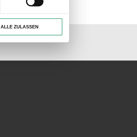
ionen anbieten zu können und
Ihrer Verwendung unserer
ALLE ZULASSEN
unseren Socialmedia
 führen diese Informationen
ie im Rahmen Ihrer Nutzung