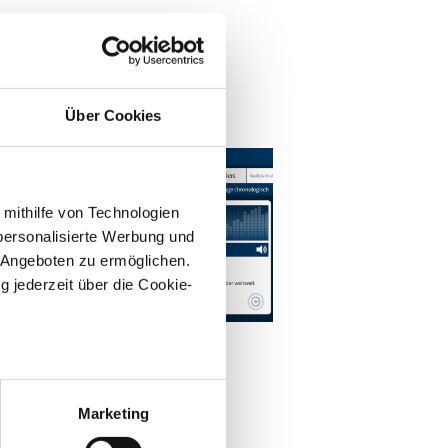
n
Über Cookies
 mithilfe von Technologien
personalisierte Werbung und
 Angeboten zu ermöglichen.
g jederzeit über die Cookie-
©
DIO
 Audio
right: WDR
an Art Biennale
sein können
klingen | WDR 3
ren
Marketing
sonanzen
hre Präferenzen im
Abschnitt