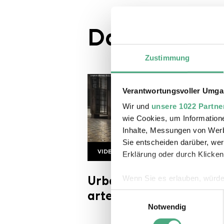
Das könnte S
Zustimmung
Verantwortungsvoller Umgan
Wir und
unsere 1022 Partne
wie Cookies, um Information
Inhalte, Messungen von Werb
Sie entscheiden darüber, wer
VIDEO
Erklärung oder durch Klicken
Urban ArtTwist
Copyright: arte | twist
Urban Art Biennale 202
Wenn Sie es erlauben, würde
Informationen über Ihre 
arte twist
Einwilligungsauswahl
Ihr Gerät durch aktives 
Notwendig
Erfahren Sie mehr darüber, w