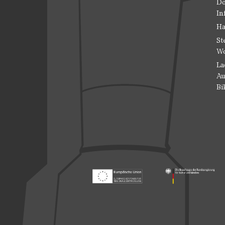
Do
In
Ha
St
Wo
La
Au
Bi
Footer: Europäischer Fonds für nationale
Footer: Die Beauft