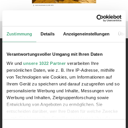
Verlinkungen zu unseren 
Zustimmung
Details
Anzeigeneinstellungen
Über
Verantwortungsvoller Umgang mit Ihren Daten
Wir und
unsere 1022 Partner
verarbeiten Ihre
persönlichen Daten, wie z. B. Ihre IP-Adresse, mithilfe
von Technologien wie Cookies, um Informationen auf
Kontakt
Ihrem Gerät zu speichern und darauf zuzugreifen und so
Rathausstraße 75 – 79
personalisierte Werbung und Inhalte, Messungen von
66333 Völklingen
Werbung und Inhalten, Zielgruppenforschung sowie
Entwicklung von Angeboten zu ermöglichen. Sie
Telefon: +49 6898 9100 100
entscheiden darüber, wer Ihre Daten für welche Zwecke
Telefax: +49 6898 9100 111
nutzt. Sie können Ihre Einwilligung jederzeit über die
mail@voelklinger-huette.org
Cookie-Erklärung oder durch Klicken auf das Privacy
Einwilligungsauswahl