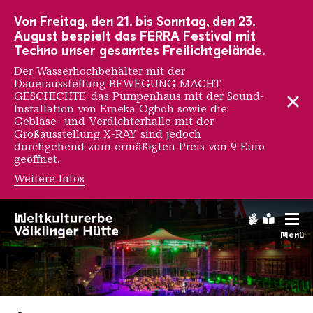
Zur Hauptnavigation
Zur Suche
Zum Inhalt
Zur Fußnavigation
Von Freitag, den 21. bis Sonntag, den 23.
August bespielt das FERRA Festival mit
Techno unser gesamtes Freilichtgelände.
Der Wasserhochbehälter mit der
Dauerausstellung BEWEGUNG MACHT
GESCHICHTE, das Pumpenhaus mit der Sound-
Installation von Emeka Ogboh sowie die
Gebläse- und Verdichterhalle mit der
Großausstellung X-RAY sind jedoch
durchgehend zum ermäßigten Preis von 9 Euro
geöffnet.
Weitere Infos
Gebärdens
Leichte
Menü
Saarländischen Staatsorche