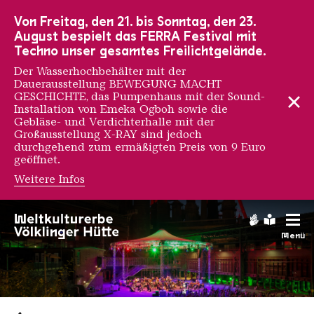
Zur Hauptnavigation
Zur Suche
Zum Inhalt
Zur Fußnavigation
Von Freitag, den 21. bis Sonntag, den 23.
August bespielt das FERRA Festival mit
Techno unser gesamtes Freilichtgelände.
Der Wasserhochbehälter mit der
Dauerausstellung BEWEGUNG MACHT
GESCHICHTE, das Pumpenhaus mit der Sound-
Installation von Emeka Ogboh sowie die
Gebläse- und Verdichterhalle mit der
Großausstellung X-RAY sind jedoch
durchgehend zum ermäßigten Preis von 9 Euro
geöffnet.
Weitere Infos
Gebärdens
Leichte
Menü
Saarländischen Staatsorche