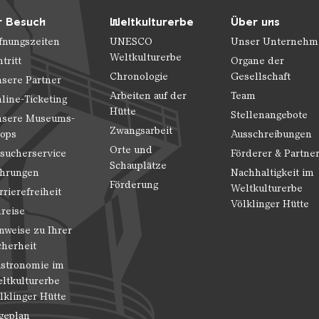
r Besuch
Weltkulturerbe
Über uns
fnungszeiten
UNESCO
Unser Unternehm
Weltkulturerbe
ntritt
Organe der
Chronologie
Gesellschaft
sere Partner
Arbeiten auf der
Team
line-Ticketing
Hütte
Stellenangebote
sere Museums-
Zwangsarbeit
ops
Ausschreibungen
Orte und
sucherservice
Förderer & Partne
Schauplätze
hrungen
Nachhaltigkeit im
Förderung
Weltkulturerbe
rrierefreiheit
Völklinger Hütte
reise
nweise zu Ihrer
cherheit
stronomie im
ltkulturerbe
lklinger Hütte
geplan