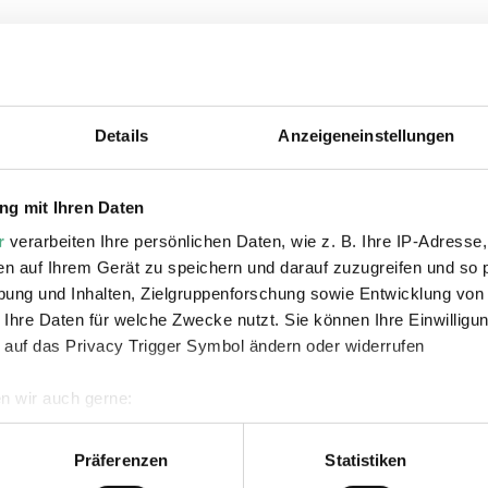
ie auch interessiere
Details
Anzeigeneinstellungen
g mit Ihren Daten
r
verarbeiten Ihre persönlichen Daten, wie z. B. Ihre IP-Adresse,
en auf Ihrem Gerät zu speichern und darauf zuzugreifen und so 
ung und Inhalten, Zielgruppenforschung sowie Entwicklung von
 Ihre Daten für welche Zwecke nutzt. Sie können Ihre Einwilligun
 auf das Privacy Trigger Symbol ändern oder widerrufen
©
VIDEO
AU
France 3 Lorraine
WDR
Copy
n wir auch gerne:
2 |
Urban Art Biennale à
Urb
geografische Lage erfassen, welche bis auf einige Meter genau 
Völklingen en Allemagne |
Völ
Scannen nach bestimmten Merkmalen (Fingerprinting) identifizie
Präferenzen
Statistiken
France 3 Grand Est
Re
ie Ihre persönlichen Daten verarbeitet werden, und legen Sie I