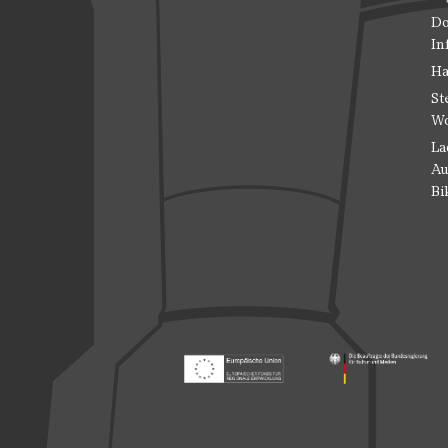
Do
In
Ha
St
Wo
La
Au
Bi
Footer: Europäischer Fonds für nationale
Footer: Die Beauft