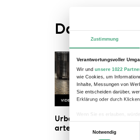
Das könnte S
Zustimmung
Verantwortungsvoller Umgan
Wir und
unsere 1022 Partne
wie Cookies, um Information
Inhalte, Messungen von Werb
Sie entscheiden darüber, wer
Erklärung oder durch Klicken
VIDEO
Urban ArtTwist
Copyright: arte | twist
Wenn Sie es erlauben, würde
Urban Art Biennale 202
Informationen über Ihre 
Einwilligungsauswahl
arte twist
Ihr Gerät durch aktives 
Notwendig
Erfahren Sie mehr darüber, w