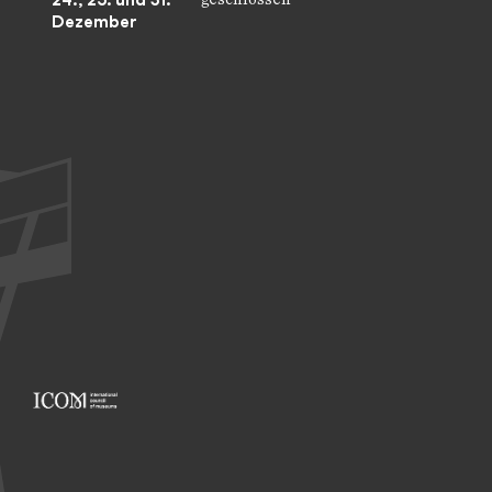
24., 25. und 31.
Dezember
Footer: ICOM