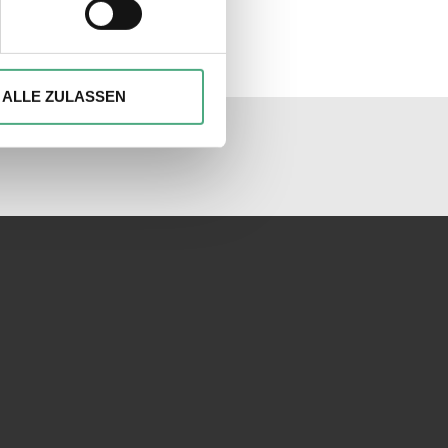
ionen anbieten zu können und
Ihrer Verwendung unserer
ALLE ZULASSEN
 führen diese Informationen
unseren Socialmedia
ie im Rahmen Ihrer Nutzung