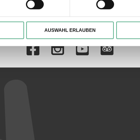
, um Inhalte und Anzeigen zu personalisieren, besondere Funkt
ite zu analysieren. Außerdem geben wir ggfs. Informationen zu 
AUSWAHL ERLAUBEN
r soziale Medien, Werbung und Analysen weiter. Unsere Partner
Verlinkungen zu 
 Daten zusammen, die Sie ihnen bereitgestellt haben oder die s
n.