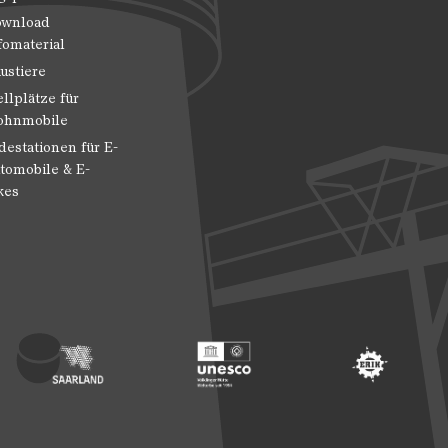
wnload
fomaterial
ustiere
ellplätze für
hnmobile
destationen für E-
tomobile & E-
kes
 Entwicklung
ragte der Bundesregierung für Kultur und Medien
Footer: Saarland
Footer: Unesco Welterbe
Footer: ERIH