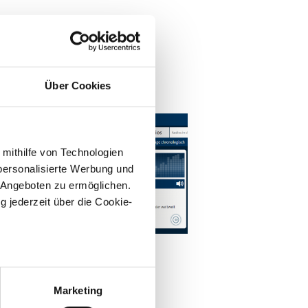
n
Über Cookies
 mithilfe von Technologien
personalisierte Werbung und
 Angeboten zu ermöglichen.
g jederzeit über die Cookie-
©
DIO
 Audio
right: WDR
an Art Biennale
sein können
klingen | WDR 3
ren
Marketing
sonanzen
hre Präferenzen im
Abschnitt