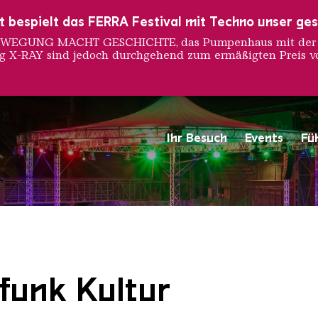
ust bespielt das FERRA Festival mit Techno unser ge
 BEWEGUNG MACHT GESCHICHTE, das Pumpenhaus mit der S
ng X-RAY sind jedoch durchgehend zum ermäßigten Preis vo
Ihr Besuch
Events
Fü
Saarländischen Staatsorche
funk Kultur