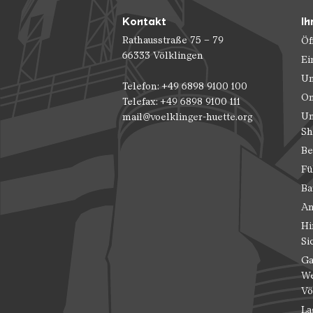
Kontakt
Ih
Rathausstraße 75 – 79
Öf
66333 Völklingen
Ei
Un
Telefon: +49 6898 9100 100
On
Telefax: +49 6898 9100 111
Un
mail@voelklinger-huette.org
Sh
Be
Fü
Ba
An
Hi
Si
Ga
We
Vö
La