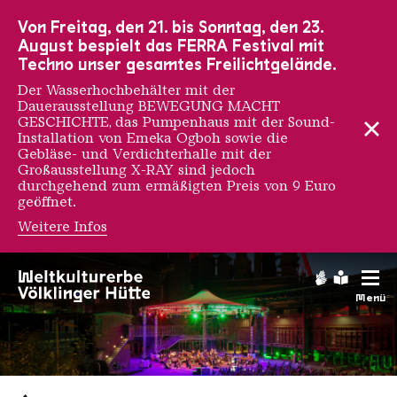
Zur Hauptnavigation
Zur Suche
Zum Inhalt
Zur Fußnavigation
Von Freitag, den 21. bis Sonntag, den 23.
August bespielt das FERRA Festival mit
Techno unser gesamtes Freilichtgelände.
Der Wasserhochbehälter mit der
Dauerausstellung BEWEGUNG MACHT
GESCHICHTE, das Pumpenhaus mit der Sound-
Installation von Emeka Ogboh sowie die
Gebläse- und Verdichterhalle mit der
Großausstellung X-RAY sind jedoch
durchgehend zum ermäßigten Preis von 9 Euro
geöffnet.
Weitere Infos
Gebärdens
Leichte
Menü
Saarländischen Staatsorche