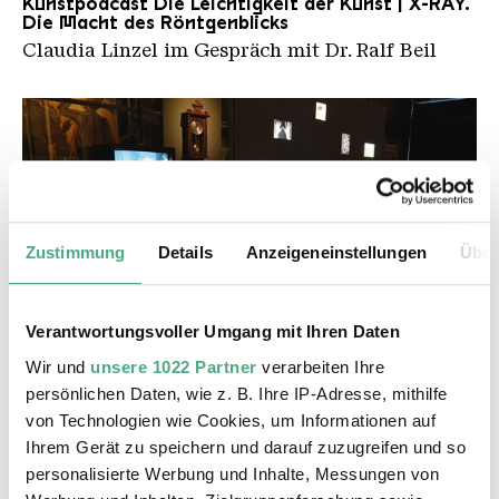
Kunstpodcast Die Leichtigkeit der Kunst | X-RAY.
Die Macht des Röntgenblicks
Claudia Linzel im Gespräch mit Dr. Ralf Beil
Zustimmung
Details
Anzeigeneinstellungen
Über
Verantwortungsvoller Umgang mit Ihren Daten
VIDEO
La Boite de M.Alice
Wir und
unsere 1022 Partner
verarbeiten Ihre
Völklinger Hütte: L'art passé au Rayon-X | Moselle
persönlichen Daten, wie z. B. Ihre IP-Adresse, mithilfe
TV
von Technologien wie Cookies, um Informationen auf
Ihrem Gerät zu speichern und darauf zuzugreifen und so
personalisierte Werbung und Inhalte, Messungen von