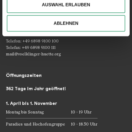
AUSWAHL ERLAUBEN
analysieren. Außerdem geben wir ggfs. Informationen zu
Ihrer Verwendung unserer Website an unsere Partner für
Kontakt
soziale Medien, Werbung und Analysen weiter. Unsere
Rathausstraße 75 – 79
ABLEHNEN
Partner führen diese Informationen möglicherweise mit
66333 Völklingen
weiteren Daten zusammen, die Sie ihnen bereitgestellt
haben oder die sie im Rahmen Ihrer Nutzung der Dienste
Telefon: +49 6898 9100 100
gesammelt haben.
Telefax: +49 6898 9100 111
mail@voelklinger-huette.org
Öffnungszeiten
362 Tage im Jahr geöffnet!
1. April bis 1. November
Montag bis Sonntag
10 - 19 Uhr
Paradies und Hochofengruppe
10 - 18.30 Uhr