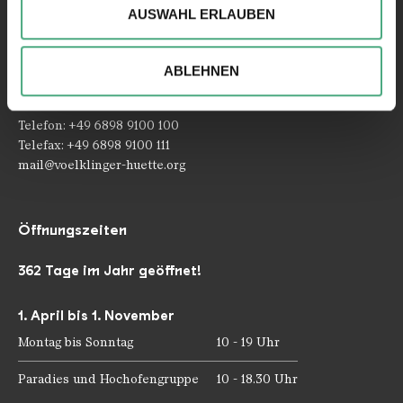
AUSWAHL ERLAUBEN
analysieren. Außerdem geben wir ggfs. Informationen zu
Ihrer Verwendung unserer Website an unsere Partner für
Kontakt
soziale Medien, Werbung und Analysen weiter. Unsere
Rathausstraße 75 – 79
ABLEHNEN
Partner führen diese Informationen möglicherweise mit
66333 Völklingen
weiteren Daten zusammen, die Sie ihnen bereitgestellt
haben oder die sie im Rahmen Ihrer Nutzung der Dienste
Telefon: +49 6898 9100 100
gesammelt haben.
Telefax: +49 6898 9100 111
mail@voelklinger-huette.org
Öffnungszeiten
362 Tage im Jahr geöffnet!
1. April bis 1. November
Montag bis Sonntag
10 - 19 Uhr
Paradies und Hochofengruppe
10 - 18.30 Uhr