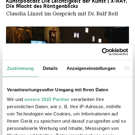
Kunstpodcast Die Leichtigkeit der Kunst | X-RAY.
Die Macht des Röntgenblicks
Claudia Linzel im Gespräch mit Dr. Ralf Beil
Zustimmung
Details
Anzeigeneinstellungen
Über
Verantwortungsvoller Umgang mit Ihren Daten
VIDEO
La Boite de M.Alice
Wir und
unsere 1022 Partner
verarbeiten Ihre
Völklinger Hütte: L'art passé au Rayon-X | Moselle
persönlichen Daten, wie z. B. Ihre IP-Adresse, mithilfe
TV
von Technologien wie Cookies, um Informationen auf
Ihrem Gerät zu speichern und darauf zuzugreifen und so
personalisierte Werbung und Inhalte, Messungen von