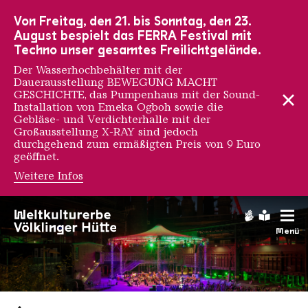
Zur Hauptnavigation
Zur Suche
Zum Inhalt
Zur Fußnavigation
Von Freitag, den 21. bis Sonntag, den 23.
August bespielt das FERRA Festival mit
Techno unser gesamtes Freilichtgelände.
Der Wasserhochbehälter mit der
Dauerausstellung BEWEGUNG MACHT
GESCHICHTE, das Pumpenhaus mit der Sound-
Installation von Emeka Ogboh sowie die
Gebläse- und Verdichterhalle mit der
Großausstellung X-RAY sind jedoch
durchgehend zum ermäßigten Preis von 9 Euro
geöffnet.
Weitere Infos
Gebärdens
Leichte
Menü
Saarländischen Staatsorche