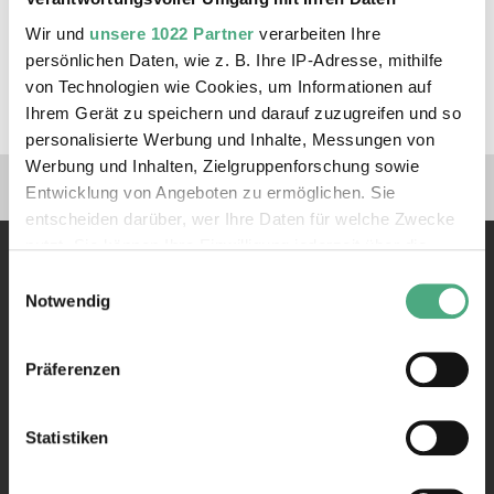
ZUM TICKETSHOP
Wir und
unsere 1022 Partner
verarbeiten Ihre
persönlichen Daten, wie z. B. Ihre IP-Adresse, mithilfe
von Technologien wie Cookies, um Informationen auf
Ihrem Gerät zu speichern und darauf zuzugreifen und so
personalisierte Werbung und Inhalte, Messungen von
Werbung und Inhalten, Zielgruppenforschung sowie
Verlinkungen zu unseren 
Entwicklung von Angeboten zu ermöglichen. Sie
entscheiden darüber, wer Ihre Daten für welche Zwecke
nutzt. Sie können Ihre Einwilligung jederzeit über die
Cookie-Erklärung oder durch Klicken auf das Privacy
Einwilligungsauswahl
Trigger Symbol ändern oder widerrufen
Notwendig
Wenn Sie es erlauben, würden wir auch gerne:
Präferenzen
Kontakt
Informationen über Ihre geografische Lage erfassen,
welche bis auf einige Meter genau sein können
Rathausstraße 75 – 79
Ihr Gerät durch aktives Scannen nach bestimmten
66333 Völklingen
Statistiken
Merkmalen (Fingerprinting) identifizieren
Telefon: +49 6898 9100 100
Erfahren Sie mehr darüber, wie Ihre persönlichen Daten