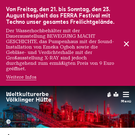
Zur Hauptnavigation
Zur Suche
Zum Inhalt
Zur Fußnavigation
Von Freitag, den 21. bis Sonntag, den 23.
August bespielt das FERRA Festival mit
Techno unser gesamtes Freilichtgelände.
Der Wasserhochbehälter mit der
Dauerausstellung BEWEGUNG MACHT
GESCHICHTE, das Pumpenhaus mit der Sound-
Installation von Emeka Ogboh sowie die
Gebläse- und Verdichterhalle mit der
Großausstellung X-RAY sind jedoch
durchgehend zum ermäßigten Preis von 9 Euro
geöffnet.
Weitere Infos
Gebärdens
Leichte
Menü
Hochofengruppe in Rot
Copyright: Weltkulturerbe 
©