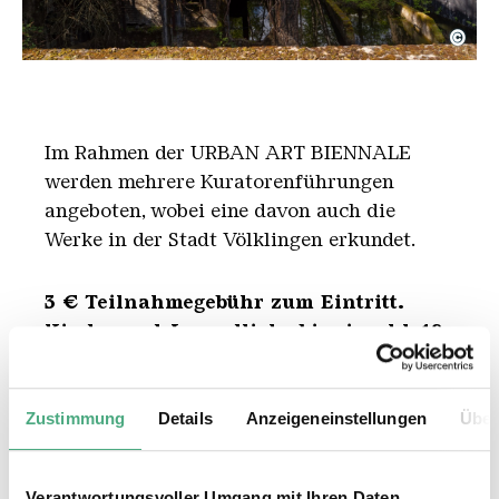
©
Regenera“, ein Pflanzenwesen zusammengesetzt au
Copyright: Karl Heinrich Veith | Weltkulturerbe Vö
Im Rahmen der URBAN ART BIENNALE
werden mehrere Kuratorenführungen
angeboten, wobei eine davon auch die
Werke in der Stadt Völklingen erkundet.
3 € Teilnahmegebühr zum Eintritt.
Kinder und Jugendliche bis einschl. 18
Jahre Teilnahme frei.
Max. 30 Personen. Sie können Ihre
Tickets in unserem Online-Shop oder
Zustimmung
Details
Anzeigeneinstellungen
Über
an der Kasse erwerben.
Verantwortungsvoller Umgang mit Ihren Daten