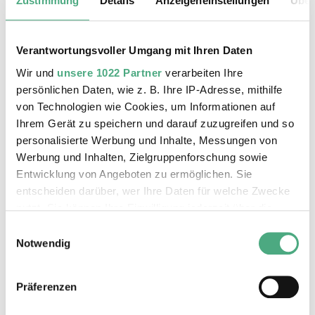
Zustimmung
Details
Anzeigeneinstellungen
Über
Verantwortungsvoller Umgang mit Ihren Daten
Wir und
unsere 1022 Partner
verarbeiten Ihre
©
persönlichen Daten, wie z. B. Ihre IP-Adresse, mithilfe
Thomas Mann ZB HF
Copyright: Verlag S. Fischer | courtesy Weltkulture
von Technologien wie Cookies, um Informationen auf
Ihrem Gerät zu speichern und darauf zuzugreifen und so
Literarisch durchleuchtet Thomas Mann in
personalisierte Werbung und Inhalte, Messungen von
seinem Roman
Der Zauberberg
von 1924 Körper
Werbung und Inhalten, Zielgruppenforschung sowie
und Seelen. Dabei entfaltet er das Psychogramm
Entwicklung von Angeboten zu ermöglichen. Sie
entscheiden darüber, wer Ihre Daten für welche Zwecke
einer Gesellschaft am Abgrund, die sich in den
nutzt. Sie können Ihre Einwilligung jederzeit über die
Jahren vor dem Ersten Weltkrieg in einem
Cookie-Erklärung oder durch Klicken auf das Privacy
Sanatorium in den Schweizer Bergen von der
Einwilligungsauswahl
Trigger Symbol ändern oder widerrufen
Notwendig
Welt isoliert. Die Röntgendurchleuchtung der
Patient:innen wird zum Sinnbild einer im
Wenn Sie es erlauben, würden wir auch gerne:
Innersten kranken, zerfallenden
Präferenzen
Informationen über Ihre geografische Lage erfassen,
Vorkriegsgesellschaft, deren Problem nur
welche bis auf einige Meter genau sein können