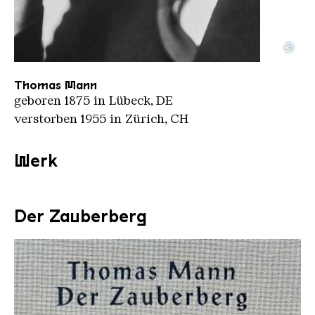
©
Thomas Mann 1929 upscale
Copyright: Nobel Foundation | Public Domain
Thomas Mann
geboren 1875 in Lübeck, DE
verstorben 1955 in Zürich, CH
Werk
Der Zauberberg