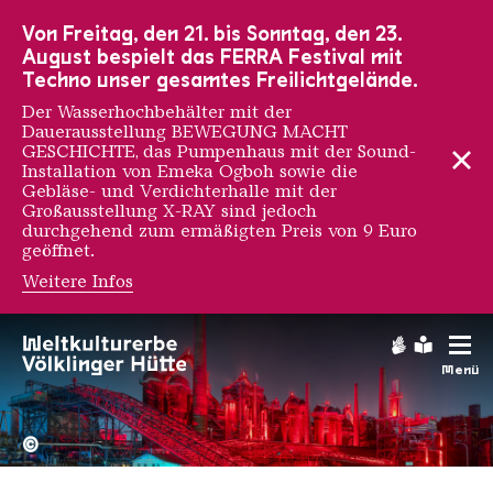
Zur Hauptnavigation
Zur Suche
Zum Inhalt
Zur Fußnavigation
Von Freitag, den 21. bis Sonntag, den 23.
August bespielt das FERRA Festival mit
Techno unser gesamtes Freilichtgelände.
Der Wasserhochbehälter mit der
Dauerausstellung BEWEGUNG MACHT
GESCHICHTE, das Pumpenhaus mit der Sound-
Installation von Emeka Ogboh sowie die
Gebläse- und Verdichterhalle mit der
Großausstellung X-RAY sind jedoch
durchgehend zum ermäßigten Preis von 9 Euro
geöffnet.
Weitere Infos
Thomas Mann
Gebärdens
Leichte
Menü
Hochofengruppe in Rot
Copyright: Weltkulturerbe 
©