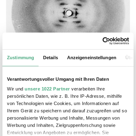
Zustimmung
Details
Anzeigeneinstellungen
Über
©
Franklin Photo 51 x ray diffraction image
Copyright: Public Domain
Verantwortungsvoller Umgang mit Ihren Daten
Anhand des Röntgenbeugungsbilds
Foto 51
Wir und
unsere 1022 Partner
verarbeiten Ihre
persönlichen Daten, wie z. B. Ihre IP-Adresse, mithilfe
erkennt die Biochemikerin Rosalind Franklin
von Technologien wie Cookies, um Informationen auf
1953 die wesentlichen strukturellen
Ihrem Gerät zu speichern und darauf zuzugreifen und so
Eigenschaften der DNA, der molekularen
personalisierte Werbung und Inhalte, Messungen von
Bauanleitung des Lebens. Damit liefert sie die
Werbung und Inhalten, Zielgruppenforschung sowie
direkte Vorlage für das Doppelhelix-Modell von
Entwicklung von Angeboten zu ermöglichen. Sie