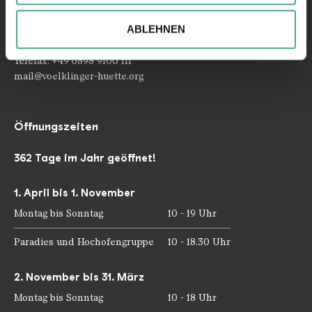
Ihrer Verwendung unserer Website an unsere Partner für
66333 Völklingen
soziale Medien, Werbung und Analysen weiter. Unsere
ABLEHNEN
Partner führen diese Informationen möglicherweise mit
Telefon: +49 6898 9100 100
weiteren Daten zusammen, die Sie ihnen bereitgestellt
Telefax: +49 6898 9100 111
haben oder die sie im Rahmen Ihrer Nutzung der Dienste
mail@voelklinger-huette.org
gesammelt haben.
Öffnungszeiten
362 Tage im Jahr geöffnet!
1. April bis 1. November
Montag bis Sonntag
10 - 19 Uhr
Paradies und Hochofengruppe
10 - 18.30 Uhr
2. November bis 31. März
Montag bis Sonntag
10 - 18 Uhr