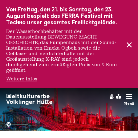
Zur Hauptnavigation
Zur Suche
Zum Inhalt
Zur Fußnavigation
Von Freitag, den 21. bis Sonntag, den 23.
August bespielt das FERRA Festival mit
Techno unser gesamtes Freilichtgelände.
Der Wasserhochbehälter mit der
Dauerausstellung BEWEGUNG MACHT
GESCHICHTE, das Pumpenhaus mit der Sound-
Installation von Emeka Ogboh sowie die
Gebläse- und Verdichterhalle mit der
Großausstellung X-RAY sind jedoch
durchgehend zum ermäßigten Preis von 9 Euro
geöffnet.
Weitere Infos
Rosalind Franklin
Gebärdens
Leichte
Menü
Hochofengruppe in Rot
Copyright: Weltkulturerbe 
©