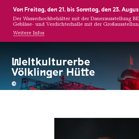
Zur Hauptnavigation
Zur Suche
Zum Inhalt
Zur Fußnavigation
Von Freitag, den 21. bis Sonntag, den 23. Aug
Der Wasserhochbehälter mit der Dauerausstellung
Gebläse- und Verdichterhalle mit der Großausstellu
Weitere Infos
Pieter 
©