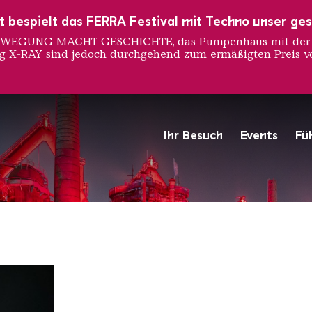
ust bespielt das FERRA Festival mit Techno unser ge
 BEWEGUNG MACHT GESCHICHTE, das Pumpenhaus mit der S
ng X-RAY sind jedoch durchgehend zum ermäßigten Preis vo
Hugo
Ihr Besuch
Events
Fü
Hochofengruppe in Rot
Copyright: Weltkulturerbe 