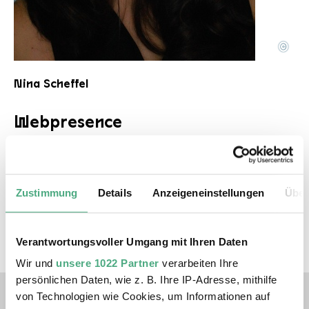
©
Nina Scheffler
Copyright: Nina Scheffler
Nina Scheffel
Webpresence
Instagram:
@nina_s_design
Zustimmung
Details
Anzeigeneinstellungen
Über
Ausstellungen
FORGE - Video Mapping Festival
Verantwortungsvoller Umgang mit Ihren Daten
Wir und
unsere 1022 Partner
verarbeiten Ihre
persönlichen Daten, wie z. B. Ihre IP-Adresse, mithilfe
Verlinkungen zu unseren 
von Technologien wie Cookies, um Informationen auf