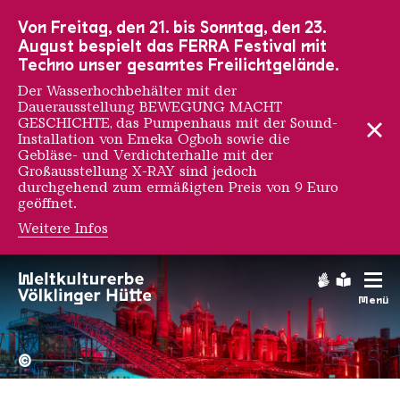
Zur Hauptnavigation
Zur Suche
Zum Inhalt
Zur Fußnavigation
Von Freitag, den 21. bis Sonntag, den 23.
August bespielt das FERRA Festival mit
Techno unser gesamtes Freilichtgelände.
Der Wasserhochbehälter mit der
Dauerausstellung BEWEGUNG MACHT
GESCHICHTE, das Pumpenhaus mit der Sound-
Installation von Emeka Ogboh sowie die
Gebläse- und Verdichterhalle mit der
Großausstellung X-RAY sind jedoch
durchgehend zum ermäßigten Preis von 9 Euro
geöffnet.
Weitere Infos
Nina Scheffel
Gebärdens
Leichte
Menü
Hochofengruppe in Rot
Copyright: Weltkulturerbe 
©