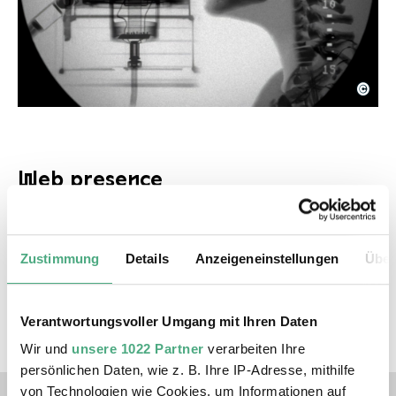
©
Anormal Agnelli
Copyright: courtesy by the artits
Web presence
www.jarbasagnelli.me
Zustimmung
Details
Anzeigeneinstellungen
Über
Ausstellungen
Verantwortungsvoller Umgang mit Ihren Daten
X-RAY - Die Macht des Röntgenblicks
Wir und
unsere 1022 Partner
verarbeiten Ihre
persönlichen Daten, wie z. B. Ihre IP-Adresse, mithilfe
Verlinkungen zu unseren 
von Technologien wie Cookies, um Informationen auf