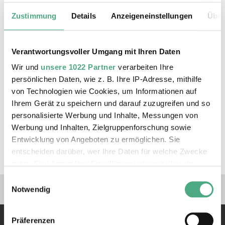
Mine" wählt einen dokumentarischen Ansatz
und ist eine visuelle Erzählung von
Zustimmung
Details
Anzeigeneinstellungen
Über
unerzählten Geschichten, die die Folgen des
Bergbaus, der Kohle-, Gold- und
Verantwortungsvoller Umgang mit Ihren Daten
Diamantminen auf die Bevölkerung
untersucht.
Wir und
unsere 1022 Partner
verarbeiten Ihre
persönlichen Daten, wie z. B. Ihre IP-Adresse, mithilfe
von Technologien wie Cookies, um Informationen auf
Website:
www.ilangodfrey.com
Ihrem Gerät zu speichern und darauf zuzugreifen und so
personalisierte Werbung und Inhalte, Messungen von
Ausstellungen
Werbung und Inhalten, Zielgruppenforschung sowie
Entwicklung von Angeboten zu ermöglichen. Sie
Afrika - Im Blick der Fotografen
entscheiden darüber, wer Ihre Daten für welche Zwecke
nutzt. Sie können Ihre Einwilligung jederzeit über die
Cookie-Erklärung oder durch Klicken auf das Privacy
Einwilligungsauswahl
Verlinkungen zu unseren 
Trigger Symbol ändern oder widerrufen
Notwendig
Wenn Sie es erlauben, würden wir auch gerne:
Präferenzen