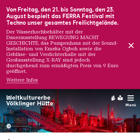
Zur Hauptnavigation
Zur Suche
Zum Inhalt
Zur Fußnavigation
Von Freitag, den 21. bis Sonntag, den 23.
August bespielt das FERRA Festival mit
Techno unser gesamtes Freilichtgelände.
Der Wasserhochbehälter mit der
Dauerausstellung BEWEGUNG MACHT
GESCHICHTE, das Pumpenhaus mit der Sound-
Installation von Emeka Ogboh sowie die
Gebläse- und Verdichterhalle mit der
Großausstellung X-RAY sind jedoch
durchgehend zum ermäßigten Preis von 9 Euro
geöffnet.
Weitere Infos
Ilan Godfrey
Gebärdens
Leichte
Menü
Hochofengruppe in Rot
Copyright: Weltkulturerbe 
©