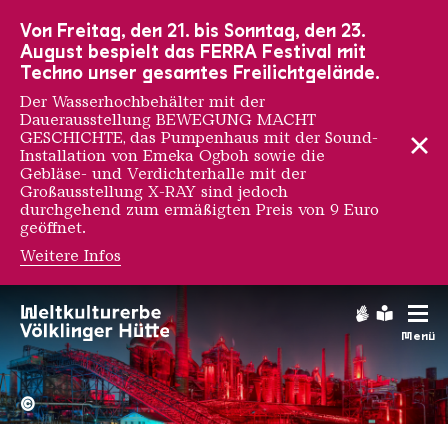
Zur Hauptnavigation
Zur Suche
Zum Inhalt
Zur Fußnavigation
Von Freitag, den 21. bis Sonntag, den 23.
August bespielt das FERRA Festival mit
Techno unser gesamtes Freilichtgelände.
Der Wasserhochbehälter mit der
Dauerausstellung BEWEGUNG MACHT
GESCHICHTE, das Pumpenhaus mit der Sound-
Installation von Emeka Ogboh sowie die
Gebläse- und Verdichterhalle mit der
Großausstellung X-RAY sind jedoch
durchgehend zum ermäßigten Preis von 9 Euro
geöffnet.
Weitere Infos
Gabriella Torres-Ferrer
Gebärdens
Leichte
Menü
Hochofengruppe in Rot
Copyright: Weltkulturerbe 
©