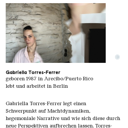
©
TorresFerrer profile2023 Photo courtesy of the arti
Copyright: Gabriella TorresFerrer-
Gabriella Torres-Ferrer
geboren 1987 in Arecibo/Puerto Rico
lebt und arbeitet in Berlin
Gabriella Torres-Ferrer legt einen
Schwerpunkt auf Machtdynamiken,
hegemoniale Narrative und wie sich diese durch
neue Perspektiven aufbrechen lassen. Torres-