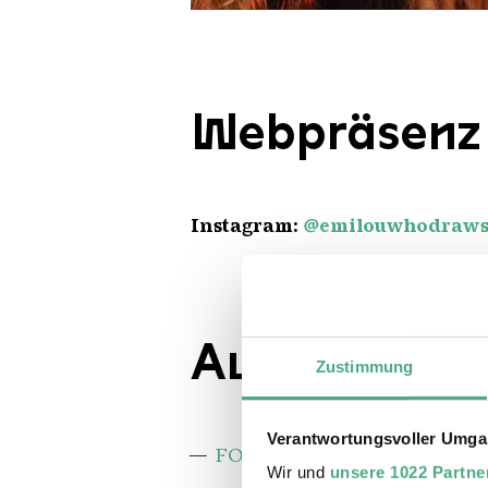
Emily Lou Ehrlich
Copyright: Emily Lou Ehrlich
Webpräsenz
Instagram:
@emilouwhodraw
Ausstellung
Zustimmung
Verantwortungsvoller Umgan
FORGE - Video Mapping Festi
Wir und
unsere 1022 Partne