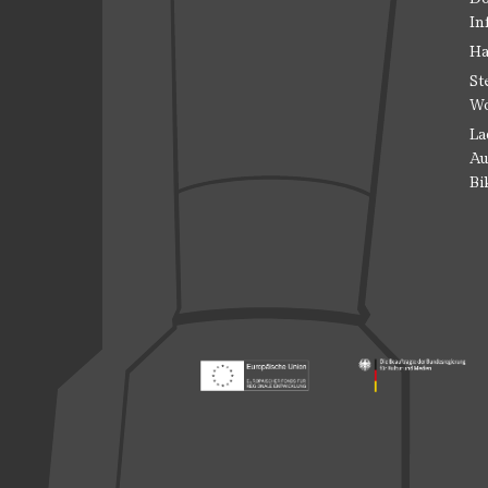
In
Ha
St
Wo
La
Au
Bi
Footer: Europäischer Fonds für nationale
Footer: Die Beauft