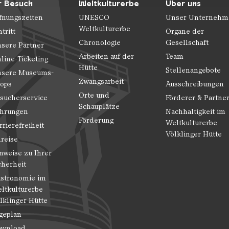
r Besuch
Weltkulturerbe
Über uns
fnungszeiten
UNESCO
Unser Unternehm
Weltkulturerbe
ntritt
Organe der
Chronologie
Gesellschaft
sere Partner
Arbeiten auf der
Team
line-Ticketing
Hütte
Stellenangebote
sere Museums-
Zwangsarbeit
ops
Ausschreibungen
Orte und
sucherservice
Förderer & Partne
Schauplätze
hrungen
Nachhaltigkeit im
Förderung
Weltkulturerbe
rrierefreiheit
Völklinger Hütte
reise
nweise zu Ihrer
cherheit
stronomie im
ltkulturerbe
lklinger Hütte
geplan
wnload