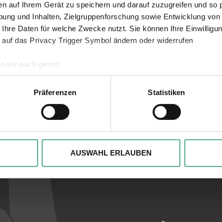
en auf Ihrem Gerät zu speichern und darauf zuzugreifen und so 
ung und Inhalten, Zielgruppenforschung sowie Entwicklung von
 Ihre Daten für welche Zwecke nutzt. Sie können Ihre Einwilligun
 auf das Privacy Trigger Symbol ändern oder widerrufen
Verlinkungen zu 
n wir auch gerne:
geografische Lage erfassen, welche bis auf einige Meter genau 
Scannen nach bestimmten Merkmalen (Fingerprinting) identifizie
Präferenzen
Statistiken
ie Ihre persönlichen Daten verarbeitet werden, und legen Sie I
, um Inhalte und Anzeigen zu personalisieren, besondere Funkt
ite zu analysieren. Außerdem geben wir ggfs. Informationen zu 
AUSWAHL ERLAUBEN
r soziale Medien, Werbung und Analysen weiter. Unsere Partner
 Daten zusammen, die Sie ihnen bereitgestellt haben oder die s
n.