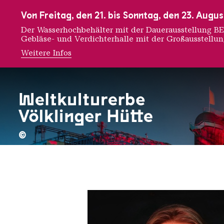
Zur Hauptnavigation
Zur Suche
Zum Inhalt
Zur Fußnavigation
Von Freitag, den 21. bis Sonntag, den 23. Aug
Der Wasserhochbehälter mit der Dauerausstellung
Gebläse- und Verdichterhalle mit der Großausstellu
Weitere Infos
Emily L
©