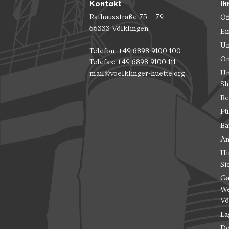
Kontakt
Ih
Rathausstraße 75 – 79
Öf
66333 Völklingen
Ei
Un
Telefon: +49 6898 9100 100
On
Telefax: +49 6898 9100 111
Un
mail@voelklinger-huette.org
Sh
Be
Fü
Ba
An
Hi
Si
Ga
We
Vö
La
Do