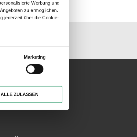
personalisierte Werbung und
 Angeboten zu ermöglichen.
g jederzeit über die Cookie-
unseren Socialmedia
sein können
ren
Marketing
hre Präferenzen im
Abschnitt
ionen anbieten zu können und
Ihrer Verwendung unserer
ALLE ZULASSEN
 führen diese Informationen
ie im Rahmen Ihrer Nutzung