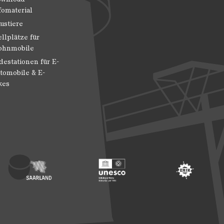
fomaterial
ustiere
ellplätze für
hnmobile
destationen für E-
tomobile & E-
kes
 Entwicklung
ragte der Bundesregierung für Kultur und Medien
Footer: Saarland
Footer: Unesco Welterbe
Footer: ERIH