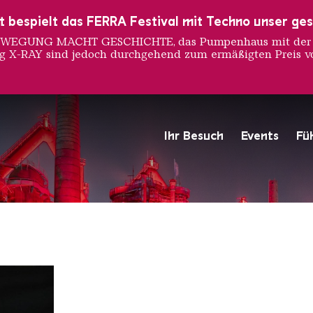
ust bespielt das FERRA Festival mit Techno unser ge
 BEWEGUNG MACHT GESCHICHTE, das Pumpenhaus mit der S
ng X-RAY sind jedoch durchgehend zum ermäßigten Preis vo
ou Ehrli
Ihr Besuch
Events
Fü
Hochofengruppe in Rot
Copyright: Weltkulturerbe 