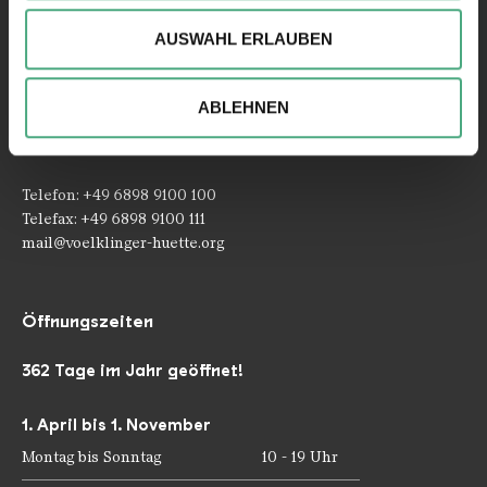
können und die Zugriffe auf unsere Website zu
AUSWAHL ERLAUBEN
analysieren. Außerdem geben wir ggfs. Informationen zu
Ihrer Verwendung unserer Website an unsere Partner für
soziale Medien, Werbung und Analysen weiter. Unsere
Kontakt
ABLEHNEN
Partner führen diese Informationen möglicherweise mit
Rathausstraße 75 – 79
weiteren Daten zusammen, die Sie ihnen bereitgestellt
66333 Völklingen
haben oder die sie im Rahmen Ihrer Nutzung der Dienste
gesammelt haben.
Telefon: +49 6898 9100 100
Telefax: +49 6898 9100 111
mail@voelklinger-huette.org
Öffnungszeiten
362 Tage im Jahr geöffnet!
1. April bis 1. November
Montag bis Sonntag
10 - 19 Uhr