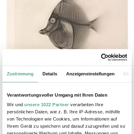
Zustimmung
Details
Anzeigeneinstellungen
Über
Verantwortungsvoller Umgang mit Ihren Daten
Wir und
unsere 1022 Partner
verarbeiten Ihre
©
persönlichen Daten, wie z. B. Ihre IP-Adresse, mithilfe
In: Versuche über Photographie mittelst der Röntge
Copyright: The Metropolitan Museum of Art, New Y
von Technologien wie Cookies, um Informationen auf
Ihrem Gerät zu speichern und darauf zuzugreifen und so
Gleich zu Beginn der Ausstellung sind geröntgte
personalisierte Werbung und Inhalte, Messungen von