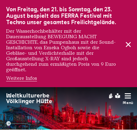
Zur Hauptnavigation
Zur Suche
Zum Inhalt
Zur Fußnavigation
Von Freitag, den 21. bis Sonntag, den 23.
August bespielt das FERRA Festival mit
Techno unser gesamtes Freilichtgelände.
Der Wasserhochbehälter mit der
Dauerausstellung BEWEGUNG MACHT
GESCHICHTE, das Pumpenhaus mit der Sound-
Installation von Emeka Ogboh sowie die
Gebläse- und Verdichterhalle mit der
Großausstellung X-RAY sind jedoch
durchgehend zum ermäßigten Preis von 9 Euro
geöffnet.
Weitere Infos
Eduard Valenta
Gebärdens
Leichte
Menü
Hochofengruppe in Rot
Copyright: Weltkulturerbe 
©