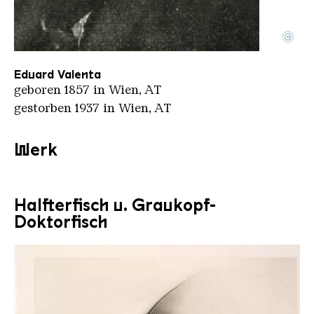
©
Valenta eduard in photographische correspondenz j
Copyright: Anonymous | Public Domain
Eduard Valenta
geboren 1857 in Wien, AT
gestorben 1937 in Wien, AT
Werk
Halfterfisch u. Graukopf-
Doktorfisch