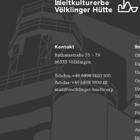
Kontakt
Ih
Rathausstraße 75 – 79
Öf
66333 Völklingen
Ei
Un
Telefon: +49 6898 9100 100
On
Telefax: +49 6898 9100 111
Un
mail@voelklinger-huette.org
Sh
Be
Fü
Ba
An
Hi