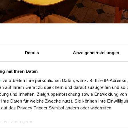
Details
Anzeigeneinstellungen
g mit Ihren Daten
r
verarbeiten Ihre persönlichen Daten, wie z. B. Ihre IP-Adresse,
 mit Röntgenbild
/ Weltkulturerbe Völklinger Hütte
en auf Ihrem Gerät zu speichern und darauf zuzugreifen und so 
ung und Inhalten, Zielgruppenforschung sowie Entwicklung von
 Ihre Daten für welche Zwecke nutzt. Sie können Ihre Einwilligun
 auf das Privacy Trigger Symbol ändern oder widerrufen
in Christa Reinig die DDR für eine Preisverleihung in 
n wir auch gerne:
isch im Märkischen Museum, hier rekonstruiert, hinterl