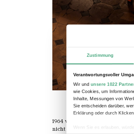
Zustimmung
Verantwortungsvoller Umgan
Wir und
unsere 1022 Partne
Schreibtisch von Christa Reinig
Copyright: © Hans-Georg Merkel 
wie Cookies, um Information
Inhalte, Messungen von Werb
Sie entscheiden darüber, wer
Erklärung oder durch Klicken
1964 verlässt die Schriftsteller
Wenn Sie es erlauben, würde
nicht wieder. Auf ihrem Schreibt