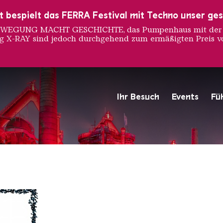
ust bespielt das FERRA Festival mit Techno unser ge
 BEWEGUNG MACHT GESCHICHTE, das Pumpenhaus mit der S
ng X-RAY sind jedoch durchgehend zum ermäßigten Preis vo
 Reinig
Ihr Besuch
Events
Fü
Hochofengruppe in Rot
Copyright: Weltkulturerbe 