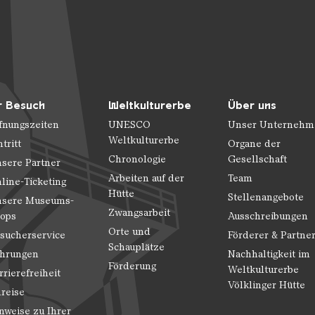
r Besuch
Weltkulturerbe
Über uns
fnungszeiten
UNESCO
Unser Unternehm
Weltkulturerbe
ntritt
Organe der
Chronologie
Gesellschaft
sere Partner
Arbeiten auf der
Team
line-Ticketing
Hütte
Stellenangebote
sere Museums-
Zwangsarbeit
ops
Ausschreibungen
Orte und
sucherservice
Förderer & Partne
Schauplätze
hrungen
Nachhaltigkeit im
Förderung
Weltkulturerbe
rrierefreiheit
Völklinger Hütte
reise
nweise zu Ihrer