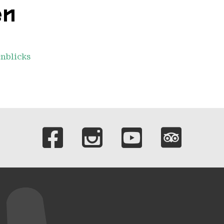
en
nblicks
Verlinkungen zu 