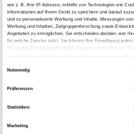
CATPC/Daniel Mvunzi
wie z. B. Ihre IP-Adresse, mithilfe von Technologien wie Coo
Informationen auf Ihrem Gerät zu speichern und darauf zuzu
und so personalisierte Werbung und Inhalte, Messungen von
Werbung und Inhalten, Zielgruppenforschung sowie Entwickl
Angeboten zu ermöglichen. Sie entscheiden darüber, wer Ihr
für welche Zwecke nutzt. Sie können Ihre Einwilligung jederz
die Cookie-Erklärung oder durch Klicken auf das Privacy Tri
Symbol ändern oder widerrufen
Einwilligungsauswahl
Wenn Sie es erlauben, würden wir auch gerne:
Notwendig
Informationen über Ihre geografische Lage erfassen, wel
auf einige Meter genau sein können
Präferenzen
Ihr Gerät durch aktives Scannen nach bestimmten Merk
(Fingerprinting) identifizieren
Statistiken
Erfahren Sie mehr darüber, wie Ihre persönlichen Daten verar
werden, und legen Sie Ihre Präferenzen im
Abschnitt Einzel
fest.
Marketing