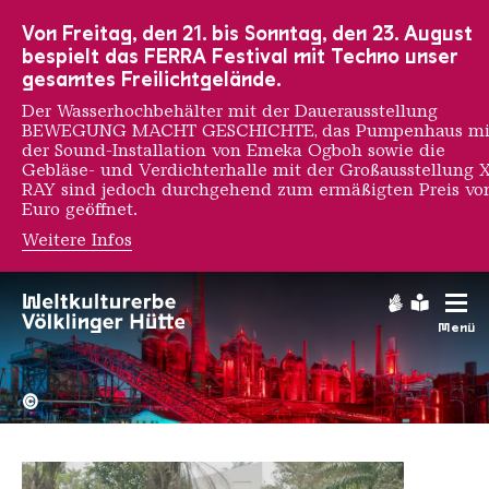
Zur Hauptnavigation
Zur Suche
Zum Inhalt
Zur Fußnavigation
Von Freitag, den 21. bis Sonntag, den 23. August
bespielt das FERRA Festival mit Techno unser
gesamtes Freilichtgelände.
Der Wasserhochbehälter mit der Dauerausstellung
BEWEGUNG MACHT GESCHICHTE, das Pumpenhaus mi
der Sound-Installation von Emeka Ogboh sowie die
Gebläse- und Verdichterhalle mit der Großausstellung 
RAY sind jedoch durchgehend zum ermäßigten Preis vo
Euro geöffnet.
Weitere Infos
CATPC
Gebärdens
Leichte
Menü
Hochofengruppe in Rot
Copyright: Weltkulturerbe 
©