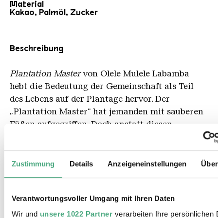
Material
Kakao, Palmöl, Zucker
Beschreibung
Plantation Master
von Olele Mulele Labamba
hebt die Bedeutung der Gemeinschaft als Teil
des Lebens auf der Plantage hervor. Der
„Plantation Master“ hat jemanden mit sauberen
Füßen aufgegriffen. Doch anstatt diesen
Arbeiter zu bestrafen, gibt er ihm Werkzeuge,
mit denen er richtig arbeiten kann.
Zustimmung
Details
Anzeigeneinstellungen
Über
Verantwortungsvoller Umgang mit Ihren Daten
Wir und
unsere 1022 Partner
verarbeiten Ihre persönlichen 
Fish Protector