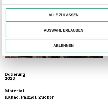
Wir verwenden ggfs. Cookies, um Inhalte und Anzeigen zu
personalisieren, besondere Funktionen anbieten zu können u
Zugriffe auf unsere Website zu analysieren. Außerdem geben
ALLE ZULASSEN
ggfs. Informationen zu Ihrer Verwendung unserer Website a
Partner für soziale Medien, Werbung und Analysen weiter. U
AUSWAHL ERLAUBEN
Partner führen diese Informationen möglicherweise mit weite
Daten zusammen, die Sie ihnen bereitgestellt haben oder die
Rahmen Ihrer Nutzung der Dienste gesammelt haben.
ABLEHNEN
Datierung
2023
Material
Kakao, Palmöl, Zucker