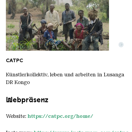
©
CATPC against White Cube background LR
Copyright: CATPC
CATPC
Künstlerkollektiv, leben und arbeiten in Lusanga
DR Kongo
Webpräsenz
Website:
https://catpc.org/home/