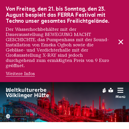
Zur Hauptnavigation
Zur Suche
Zum Inhalt
Zur Fußnavigation
Von Freitag, den 21. bis Sonntag, den 23.
August bespielt das FERRA Festival mit
Techno unser gesamtes Freilichtgelände.
Der Wasserhochbehälter mit der
Dauerausstellung BEWEGUNG MACHT
GESCHICHTE, das Pumpenhaus mit der Sound-
Installation von Emeka Ogboh sowie die
Gebläse- und Verdichterhalle mit der
Großausstellung X-RAY sind jedoch
durchgehend zum ermäßigten Preis von 9 Euro
geöffnet.
Weitere Infos
Addam Yekutieli
Gebärdens
Leichte
Menü
Hochofengruppe in Rot
Copyright: Weltkulturerbe 
©