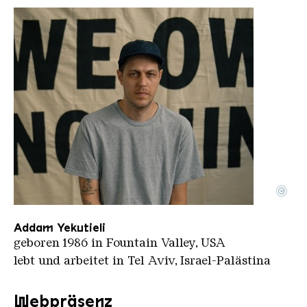
©
Addam Yekutieli
Copyright: © Gefen Didi
Addam Yekutieli
geboren 1986 in Fountain Valley, USA
lebt und arbeitet in Tel Aviv, Israel-Palästina
Webpräsenz