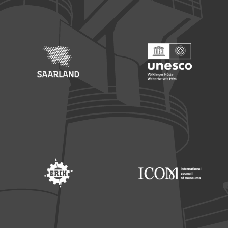
Footer: Europäischer Fonds für nationale Entwicklung
Footer: Die Beauftragte der Bu
Footer: Saarland
Footer: Unesco Welterbe
Footer: ERIH
Footer: ICOM