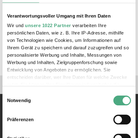
von Künstler:innen übernommen –
mit verschiedenen Materialien wie Elektro- oder
Verantwortungsvoller Umgang mit Ihren Daten
Papier-Müll.
Wir und
unsere 1022 Partner
verarbeiten Ihre
persönlichen Daten, wie z. B. Ihre IP-Adresse, mithilfe
von Technologien wie Cookies, um Informationen auf
JETZT BUCHEN
Ihrem Gerät zu speichern und darauf zuzugreifen und so
personalisierte Werbung und Inhalte, Messungen von
Klassenstufen 5 und 6
Werbung und Inhalten, Zielgruppenforschung sowie
Entwicklung von Angeboten zu ermöglichen. Sie
entscheiden darüber, wer Ihre Daten für welche Zwecke
Verlinkungen zu unseren 
nutzt. Sie können Ihre Einwilligung jederzeit über die
Cookie-Erklärung oder durch Klicken auf das Privacy
Einwilligungsauswahl
Trigger Symbol ändern oder widerrufen
Notwendig
Wenn Sie es erlauben, würden wir auch gerne:
Präferenzen
Informationen über Ihre geografische Lage erfassen,
welche bis auf einige Meter genau sein können
Ihr Gerät durch aktives Scannen nach bestimmten