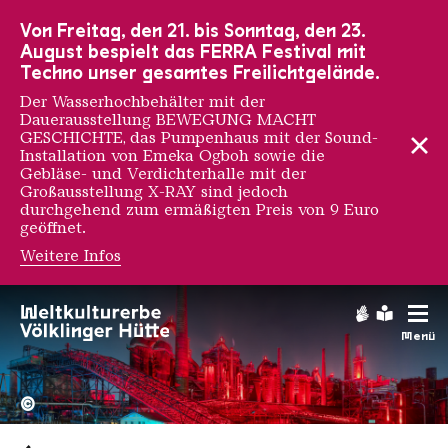
Zur Hauptnavigation
Zur Suche
Zum Inhalt
Zur Fußnavigation
Von Freitag, den 21. bis Sonntag, den 23.
August bespielt das FERRA Festival mit
Techno unser gesamtes Freilichtgelände.
Der Wasserhochbehälter mit der
Dauerausstellung BEWEGUNG MACHT
GESCHICHTE, das Pumpenhaus mit der Sound-
Installation von Emeka Ogboh sowie die
Gebläse- und Verdichterhalle mit der
Großausstellung X-RAY sind jedoch
durchgehend zum ermäßigten Preis von 9 Euro
geöffnet.
Weitere Infos
Gebärdens
Leichte
Menü
Hochofengruppe in Rot
Copyright: Weltkulturerbe 
©