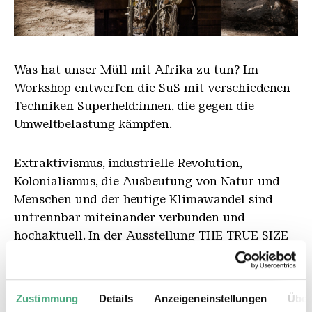
Klimahelden WS
Was hat unser Müll mit Afrika zu tun? Im
Workshop entwerfen die SuS mit verschiedenen
Techniken Superheld:innen, die gegen die
Umweltbelastung kämpfen.
Extraktivismus, industrielle Revolution,
Kolonialismus, die Ausbeutung von Natur und
Menschen und der heutige Klimawandel sind
untrennbar miteinander verbunden und
hochaktuell. In der Ausstellung THE TRUE SIZE
OF AFRICA erfahren die SuS, wie sich die
Künstler*innen mit diesen Themen
auseinandersetzen. Anschließend werden eigene
Zustimmung
Details
Anzeigeneinstellungen
Über
Superhelden entworfen und die Arbeitsweise