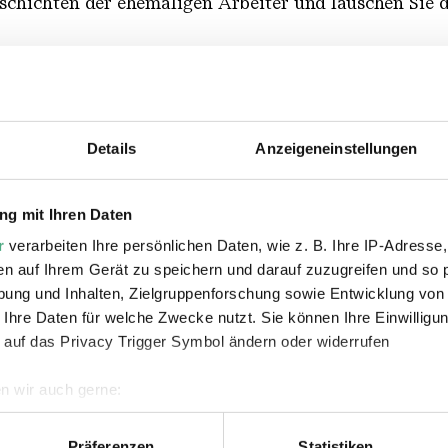
eschichten der ehemaligen Arbeiter und lauschen Sie
 Töne im heutigen Weltkulturerbe in Dialog mit den h
oder dem Quietschen des Erzschrägaufzugs.
Details
Anzeigeneinstellungen
ne 5 €
einschl. 18 Jahre Teilnahme frei
g mit Ihren Daten
r
verarbeiten Ihre persönlichen Daten, wie z. B. Ihre IP-Adresse,
en auf Ihrem Gerät zu speichern und darauf zuzugreifen und so 
ung und Inhalten, Zielgruppenforschung sowie Entwicklung von
 Ihre Daten für welche Zwecke nutzt. Sie können Ihre Einwilligun
unserem
Online-Shop
oder an der Kasse erwerben.
 auf das Privacy Trigger Symbol ändern oder widerrufen
n wir auch gerne:
geografische Lage erfassen, welche bis auf einige Meter genau 
Scannen nach bestimmten Merkmalen (Fingerprinting) identifizie
Präferenzen
Statistiken