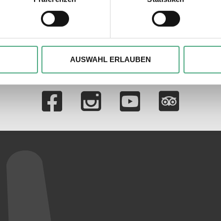
ie Ihre persönlichen Daten verarbeitet werden, und legen Sie I
, um Inhalte und Anzeigen zu personalisieren, besondere Funkt
ite zu analysieren. Außerdem geben wir ggfs. Informationen zu 
AUSWAHL ERLAUBEN
r soziale Medien, Werbung und Analysen weiter. Unsere Partner
 Daten zusammen, die Sie ihnen bereitgestellt haben oder die s
Verlinkungen zu 
n.