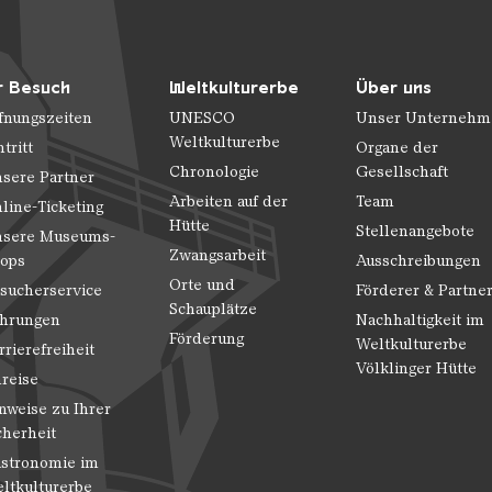
r Besuch
Weltkulturerbe
Über uns
fnungszeiten
UNESCO
Unser Unternehm
Weltkulturerbe
ntritt
Organe der
Chronologie
Gesellschaft
sere Partner
Arbeiten auf der
Team
line-Ticketing
Hütte
Stellenangebote
sere Museums-
Zwangsarbeit
ops
Ausschreibungen
Orte und
sucherservice
Förderer & Partne
Schauplätze
hrungen
Nachhaltigkeit im
Förderung
Weltkulturerbe
rrierefreiheit
Völklinger Hütte
reise
nweise zu Ihrer
cherheit
stronomie im
ltkulturerbe