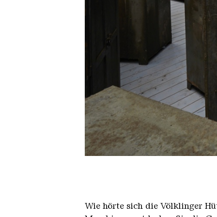
Erinnerungen I
Copyright: Weltkulturerbe Völkl
Wie hörte sich die Völklinger Hü