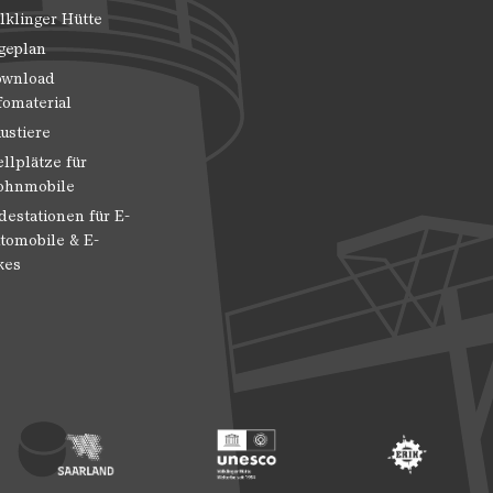
lklinger Hütte
geplan
wnload
fomaterial
ustiere
ellplätze für
hnmobile
destationen für E-
tomobile & E-
kes