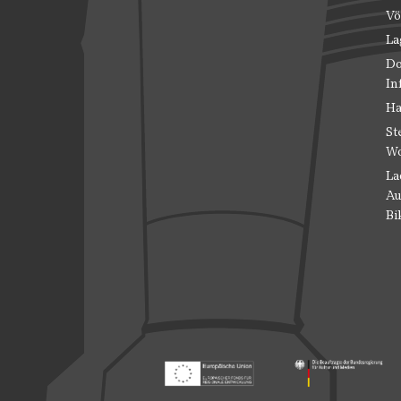
Vö
La
Do
In
Ha
St
Wo
La
Au
Bi