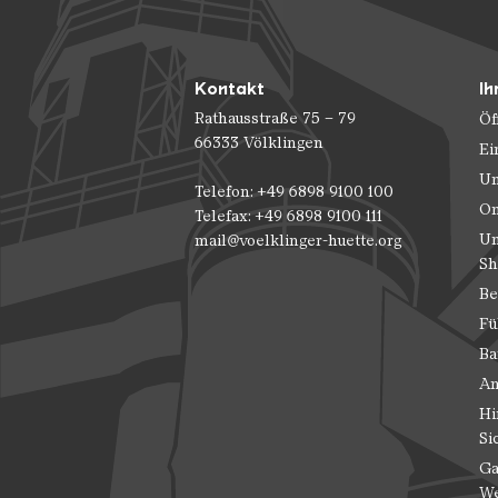
Kontakt
Ih
Rathausstraße 75 – 79
Öf
66333 Völklingen
Ei
Un
Telefon: +49 6898 9100 100
On
Telefax: +49 6898 9100 111
Un
mail@voelklinger-huette.org
Sh
Be
Fü
Ba
An
Hi
Si
Ga
We