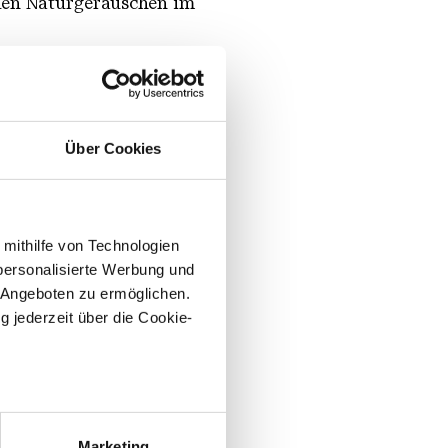
 den Naturgeräuschen im
istorischen Geräuschen der
Über Cookies
 mithilfe von Technologien
personalisierte Werbung und
 Angeboten zu ermöglichen.
g jederzeit über die Cookie-
sein können
ren
Marketing