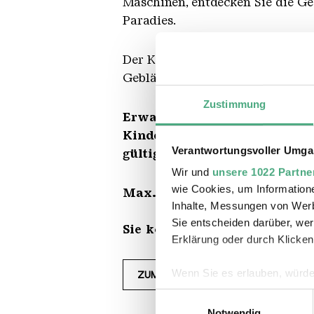
Maschinen, entdecken Sie die G
Paradies.
Der Klangspaziergang stellt die
Gebläsemaschinen, vom Abstich 
Zustimmung
Erwachse
Kinder und Jugendliche bis 
Verantwortungsvoller Umgan
gültig ab 1. November 2025
Wir und
unsere 1022 Partne
wie Cookies, um Information
Max. 30 Personen.
Inhalte, Messungen von Werb
Sie entscheiden darüber, wer
Sie können Ihre Tickets in 
Erklärung oder durch Klicken
Wenn Sie es erlauben, würde
ZUM ONLINE-SHOP
Informationen über Ihre 
Einwilligungsauswahl
Ihr Gerät durch aktives 
Notwendig