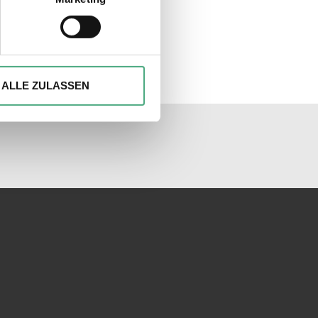
hre Präferenzen im
Abschnitt
ionen anbieten zu können und
Ihrer Verwendung unserer
ALLE ZULASSEN
 führen diese Informationen
ie im Rahmen Ihrer Nutzung
unseren Socialmedia