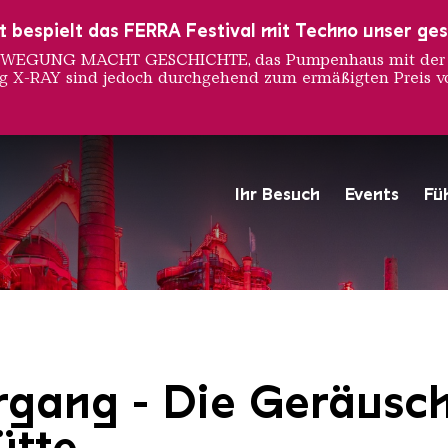
ust bespielt das FERRA Festival mit Techno unser ge
 BEWEGUNG MACHT GESCHICHTE, das Pumpenhaus mit der S
ng X-RAY sind jedoch durchgehend zum ermäßigten Preis vo
Ihr Besuch
Events
Fü
Hochofengruppe in Rot
Copyright: Weltkulturerbe 
rgang - Die Geräusc
ütte