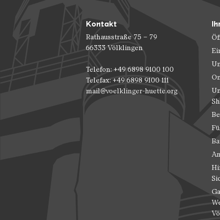
Kontakt
Ih
Rathausstraße 75 – 79
Öf
66333 Völklingen
Ei
Un
Telefon: +49 6898 9100 100
On
Telefax: +49 6898 9100 111
Un
mail@voelklinger-huette.org
Sh
Be
Fü
Ba
An
Hi
Si
Ga
We
Vö