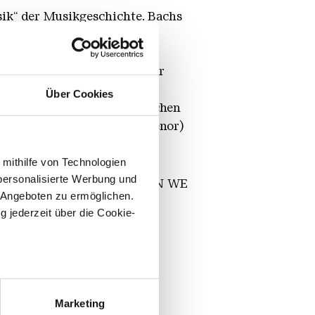
ik“ der Musikgeschichte. Bachs
dern besteht aus sechs
hanie (Dreikönigstag)
die drei ersten Kantaten zur
en und musizieren das
Über Cookies
Mitgliedern des Saarländischen
di (Alt), Sun Ming Song (Tenor)
 mithilfe von Technologien
personalisierte Werbung und
ung JULIAN ROSEFELDT. WHEN WE
 Angeboten zu ermöglichen.
g jederzeit über die Cookie-
ionstiftung
und an der
sein können
ren
Marketing