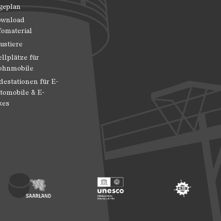
geplan
wnload
fomaterial
ustiere
ellplätze für
hnmobile
destationen für E-
tomobile & E-
kes