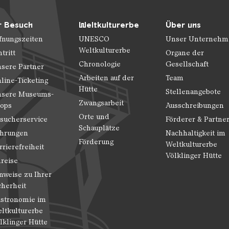
r Besuch
Weltkulturerbe
Über uns
fnungszeiten
UNESCO
Unser Unternehm
Weltkulturerbe
ntritt
Organe der
Chronologie
Gesellschaft
sere Partner
Arbeiten auf der
Team
line-Ticketing
Hütte
Stellenangebote
sere Museums-
Zwangsarbeit
ops
Ausschreibungen
Orte und
sucherservice
Förderer & Partne
Schauplätze
hrungen
Nachhaltigkeit im
Förderung
Weltkulturerbe
rrierefreiheit
Völklinger Hütte
reise
nweise zu Ihrer
cherheit
stronomie im
ltkulturerbe
lklinger Hütte