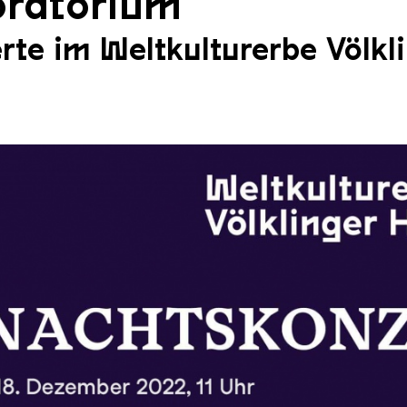
oratorium
te im Weltkulturerbe Völkl