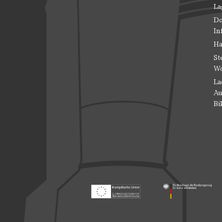
La
Do
In
Ha
St
Wo
La
Au
Bi