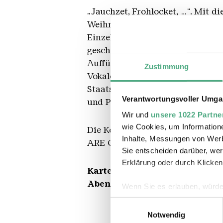
„Jauchzet, Frohlocket, …“. Mit 
Weihnachtsoratorium ist nicht 
Einzelkanaten, die er für die s
geschrieben hat. In der Vorweih
Aufführung. So auch am 18. Deze
Zustimmung
Vokalensemble ‘83 unter der Lei
Staatsorchesters. Solisten der M
Verantwortungsvoller Umgan
und Peter Schöne (Bass).
Wir und
unsere 1022 Partne
wie Cookies, um Information
Die Konzertkarte berechtigt a
Inhalte, Messungen von Werb
ARE GONE.
Sie entscheiden darüber, wer
Erklärung oder durch Klicken
Karten zu 25 Euro / ermäßigt
Abendkasse erhältlich.
Wenn Sie es erlauben, würde
Informationen über Ihre 
Einwilligungsauswahl
Ihr Gerät durch aktives 
Notwendig