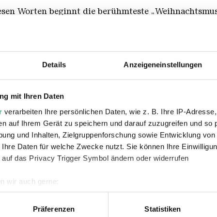
diesen Worten beginnt die berühmteste „Weihnachtsmus
wie seine Vorgänger ein zusammenhängendes Werk, son
echs Festgottesdienste zwischen Weihnachten und Epip
nachtszeit und an den Festtagen selbst kommen meist 
mber, 11 Uhr. In der Matinée zum vierten Advent sing
Details
Anzeigeneinstellungen
tung von Bernhard Leonardy sowie ein Orchester aus 
atinée sind Ekaterina Kuridze (Sopran).Melissa Zgouri
g mit Ihren Daten
r
verarbeiten Ihre persönlichen Daten, wie z. B. Ihre IP-Adresse,
en auf Ihrem Gerät zu speichern und darauf zuzugreifen und so 
m 18. Dezember auch zum Besuch der neuen Ausstell
ung und Inhalten, Zielgruppenforschung sowie Entwicklung von
 Ihre Daten für welche Zwecke nutzt. Sie können Ihre Einwilligun
 auf das Privacy Trigger Symbol ändern oder widerrufen
 15 Euro sind in unserem
Online-Shop
, bei der
Un
n wir auch gerne:
geografische Lage erfassen, welche bis auf einige Meter genau 
Scannen nach bestimmten Merkmalen (Fingerprinting) identifizie
Präferenzen
Statistiken