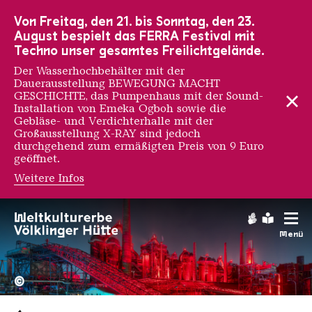
Zur Hauptnavigation
Zur Suche
Zum Inhalt
Zur Fußnavigation
Von Freitag, den 21. bis Sonntag, den 23.
August bespielt das FERRA Festival mit
Techno unser gesamtes Freilichtgelände.
Der Wasserhochbehälter mit der
Dauerausstellung BEWEGUNG MACHT
GESCHICHTE, das Pumpenhaus mit der Sound-
Installation von Emeka Ogboh sowie die
Gebläse- und Verdichterhalle mit der
Großausstellung X-RAY sind jedoch
durchgehend zum ermäßigten Preis von 9 Euro
geöffnet.
Weitere Infos
Gebärdens
Leichte
Menü
Hochofengruppe in Rot
Copyright: Weltkulturerbe 
©