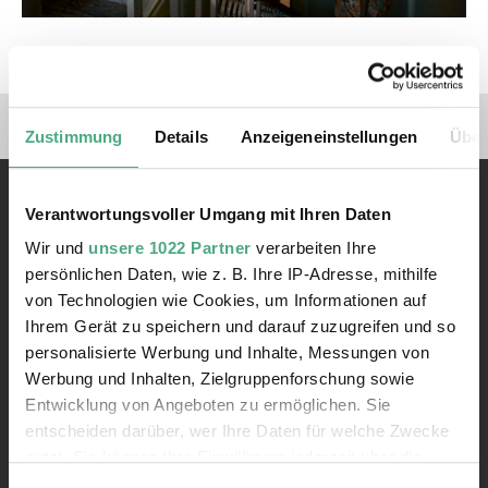
Goodbye Julia
Verlinkungen zu unseren 
Zustimmung
Details
Anzeigeneinstellungen
Über
Verantwortungsvoller Umgang mit Ihren Daten
Wir und
unsere 1022 Partner
verarbeiten Ihre
persönlichen Daten, wie z. B. Ihre IP-Adresse, mithilfe
von Technologien wie Cookies, um Informationen auf
Kontakt
Ihrem Gerät zu speichern und darauf zuzugreifen und so
Rathausstraße 75 – 79
personalisierte Werbung und Inhalte, Messungen von
66333 Völklingen
Werbung und Inhalten, Zielgruppenforschung sowie
Entwicklung von Angeboten zu ermöglichen. Sie
Telefon: +49 6898 9100 100
entscheiden darüber, wer Ihre Daten für welche Zwecke
Telefax: +49 6898 9100 111
nutzt. Sie können Ihre Einwilligung jederzeit über die
mail@voelklinger-huette.org
Cookie-Erklärung oder durch Klicken auf das Privacy