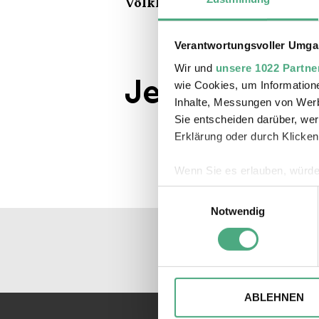
Völklinger Hütte. Bitte brin
Verantwortungsvoller Umgan
Wir und
unsere 1022 Partne
Jetzt Anmel
wie Cookies, um Information
Inhalte, Messungen von Werb
Sie entscheiden darüber, wer
Erklärung oder durch Klicken
Wenn Sie es erlauben, würde
Informationen über Ihre 
Einwilligungsauswahl
Ihr Gerät durch aktives 
Notwendig
Erfahren Sie mehr darüber, w
Einzelheiten
fest.
Wir verwenden ggfs. Cookies
die Zugriffe auf unsere Webs
ABLEHNEN
Website an unsere Partner fü