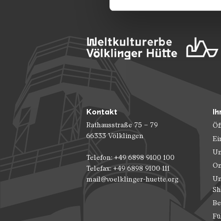
möglicherweise mit weiteren
der Dienste gesammelt habe
Kontakt
Ih
Rathausstraße 75 – 79
Öf
66333 Völklingen
Ei
Un
Telefon: +49 6898 9100 100
On
Telefax: +49 6898 9100 111
Un
mail@voelklinger-huette.org
Sh
Be
Fü