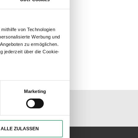
 mithilfe von Technologien
personalisierte Werbung und
 Angeboten zu ermöglichen.
g jederzeit über die Cookie-
sein können
ren
Marketing
unseren Socialmedia
hre Präferenzen im
Abschnitt
ionen anbieten zu können und
Ihrer Verwendung unserer
ALLE ZULASSEN
 führen diese Informationen