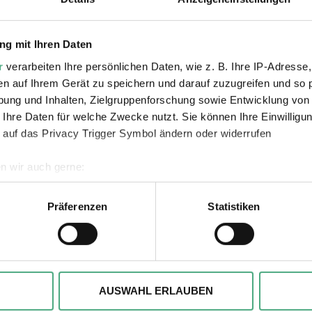
gen Sie Ihren 2-G-PLUS-Nachweis mit.
g mit Ihren Daten
r
verarbeiten Ihre persönlichen Daten, wie z. B. Ihre IP-Adresse,
den
en auf Ihrem Gerät zu speichern und darauf zuzugreifen und so 
ung und Inhalten, Zielgruppenforschung sowie Entwicklung von
 Ihre Daten für welche Zwecke nutzt. Sie können Ihre Einwilligun
 auf das Privacy Trigger Symbol ändern oder widerrufen
n wir auch gerne:
geografische Lage erfassen, welche bis auf einige Meter genau 
Scannen nach bestimmten Merkmalen (Fingerprinting) identifizie
Präferenzen
Statistiken
Verlinkungen zu 
ie Ihre persönlichen Daten verarbeitet werden, und legen Sie I
, um Inhalte und Anzeigen zu personalisieren, besondere Funkt
ite zu analysieren. Außerdem geben wir ggfs. Informationen zu 
AUSWAHL ERLAUBEN
r soziale Medien, Werbung und Analysen weiter. Unsere Partner