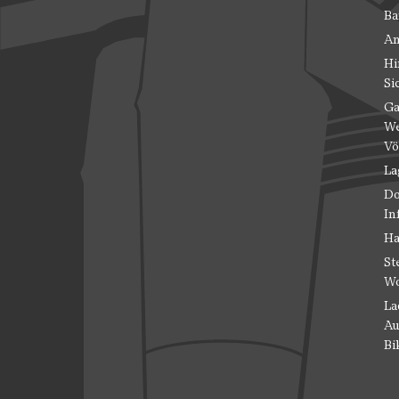
Ba
An
Hi
Si
Ga
We
Vö
La
Do
In
Ha
St
Wo
La
Au
Bi