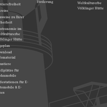
Förderung
Weltkulturerbe
rrierefreiheit
Völklinger Hütte
reise
nweise zu Ihrer
cherheit
stronomie im
ltkulturerbe
lklinger Hütte
geplan
wnload
fomaterial
ustiere
ellplätze für
hnmobile
destationen für E-
tomobile & E-
kes