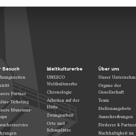
 Daten zusammen, die Sie ihnen bereitgestellt haben oder die s
n.
r Besuch
Weltkulturerbe
Über uns
fnungszeiten
UNESCO
Unser Unternehm
Weltkulturerbe
ntritt
Organe der
Chronologie
Gesellschaft
sere Partner
Arbeiten auf der
Team
line-Ticketing
Hütte
Stellenangebote
sere Museums-
Zwangsarbeit
ops
Ausschreibungen
Orte und
sucherservice
Förderer & Partne
Schauplätze
hrungen
Nachhaltigkeit im