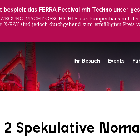
ust bespielt das FERRA Festival mit Techno unser ge
 BEWEGUNG MACHT GESCHICHTE, das Pumpenhaus mit der S
ng X-RAY sind jedoch durchgehend zum ermäßigten Preis vo
Ihr Besuch
Events
Fü
Hochofengruppe in Rot
Copyright: Weltkulturerbe 
2 Spekulative Noma