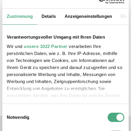
Der Vortag plus Lesung berichtet über eben jene
Transformationen und erzählt aus einer
Zustimmung
Details
Anzeigeneinstellungen
Über
anthropologischen Forschung. Zudem bietet die
anschließende Vorstellung der Arbeit sowie der
Artist Talk Raum zum Nachdenken und
Verantwortungsvoller Umgang mit Ihren Daten
Spekulieren.
Wir und
unsere 1022 Partner
verarbeiten Ihre
persönlichen Daten, wie z. B. Ihre IP-Adresse, mithilfe
von Technologien wie Cookies, um Informationen auf
(c) Foto: Pia Treiber
Ihrem Gerät zu speichern und darauf zuzugreifen und so
personalisierte Werbung und Inhalte, Messungen von
Eintritt frei ! Es gilt die 3G - Regelung
Werbung und Inhalten, Zielgruppenforschung sowie
Entwicklung von Angeboten zu ermöglichen. Sie
Jetzt Anmelden
entscheiden darüber, wer Ihre Daten für welche Zwecke
nutzt. Sie können Ihre Einwilligung jederzeit über die
Cookie-Erklärung oder durch Klicken auf das Privacy
Einwilligungsauswahl
Trigger Symbol ändern oder widerrufen
Notwendig
Verlinkungen zu unseren 
Wenn Sie es erlauben, würden wir auch gerne: