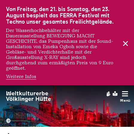
Zur Hauptnavigation
Zur Suche
Zum Inhalt
Zur Fußnavigation
Von Freitag, den 21. bis Sonntag, den 23.
August bespielt das FERRA Festival mit
Techno unser gesamtes Freilichtgelände.
Der Wasserhochbehälter mit der
Dauerausstellung BEWEGUNG MACHT
GESCHICHTE, das Pumpenhaus mit der Sound-
Installation von Emeka Ogboh sowie die
Gebläse- und Verdichterhalle mit der
Großausstellung X-RAY sind jedoch
durchgehend zum ermäßigten Preis von 9 Euro
geöffnet.
Weitere Infos
Gebärdens
Leichte
Menü
Hochofengruppe in Rot
Copyright: Weltkulturerbe 
©