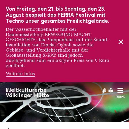
Zur Hauptnavigation
Zur Suche
Zum Inhalt
Zur Fußnavigation
Von Freitag, den 21. bis Sonntag, den 23.
August bespielt das FERRA Festival mit
Techno unser gesamtes Freilichtgelände.
Der Wasserhochbehälter mit der
Dauerausstellung BEWEGUNG MACHT
GESCHICHTE, das Pumpenhaus mit der Sound-
Installation von Emeka Ogboh sowie die
Gebläse- und Verdichterhalle mit der
Großausstellung X-RAY sind jedoch
durchgehend zum ermäßigten Preis von 9 Euro
geöffnet.
Weitere Infos
Urban Art Biennale
Gebärdens
Leichte
Menü
12 Streetecture 8