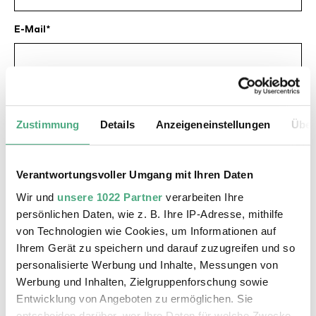
E-Mail
Datum
Zustimmung
Details
Anzeigeneinstellungen
Über
Uhrzeit
Verantwortungsvoller Umgang mit Ihren Daten
Wir und
unsere 1022 Partner
verarbeiten Ihre
persönlichen Daten, wie z. B. Ihre IP-Adresse, mithilfe
Anzahl Personen
von Technologien wie Cookies, um Informationen auf
Ihrem Gerät zu speichern und darauf zuzugreifen und so
personalisierte Werbung und Inhalte, Messungen von
Alter der Schüler (bei Schulklassen)
Werbung und Inhalten, Zielgruppenforschung sowie
Entwicklung von Angeboten zu ermöglichen. Sie
entscheiden darüber, wer Ihre Daten für welche Zwecke