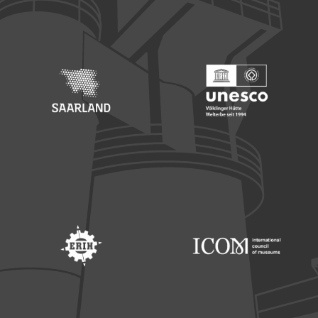
Footer: Europäischer Fonds für nationale Entwicklung
Footer: Die Beauftragte der Bu
Footer: Saarland
Footer: Unesco Welterbe