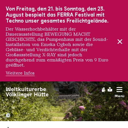
Zur Hauptnavigation
Zur Suche
Zum Inhalt
Zur Fußnavigation
Von Freitag, den 21. bis Sonntag, den 23.
August bespielt das FERRA Festival mit
Techno unser gesamtes Freilichtgelände.
Der Wasserhochbehälter mit der
Dauerausstellung BEWEGUNG MACHT
GESCHICHTE, das Pumpenhaus mit der Sound-
Installation von Emeka Ogboh sowie die
Gebläse- und Verdichterhalle mit der
Großausstellung X-RAY sind jedoch
durchgehend zum ermäßigten Preis von 9 Euro
geöffnet.
Weitere Infos
Das Paradies
Gebärdens
Leichte
Menü
Sommerflieder vor der Ho
Copyright: Weltkulturerbe 
©