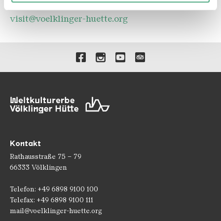
Telefon: +49 6898 - 9 100 100
weiteren Daten zusammen, die Sie ihnen bereitgestellt
haben oder die sie im Rahmen Ihrer Nutzung der Dienste
visit@voelklinger-huette.org
gesammelt haben.
Verlinkungen zu unseren 
Kontakt
Rathausstraße 75 – 79
66333 Völklingen
Telefon: +49 6898 9100 100
Telefax: +49 6898 9100 111
mail@voelklinger-huette.org