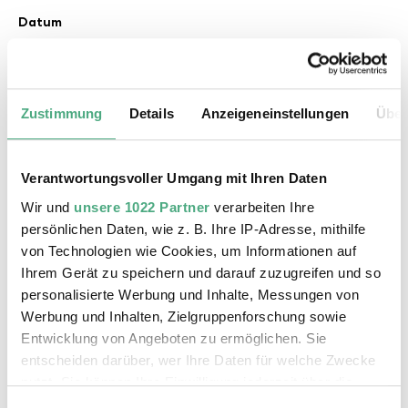
Datum
Uhrzeit
Zustimmung
Details
Anzeigeneinstellungen
Über
Verantwortungsvoller Umgang mit Ihren Daten
Anzahl Personen
Wir und
unsere 1022 Partner
verarbeiten Ihre
persönlichen Daten, wie z. B. Ihre IP-Adresse, mithilfe
von Technologien wie Cookies, um Informationen auf
Alter der Schüler (bei Schulklassen)
Ihrem Gerät zu speichern und darauf zuzugreifen und so
personalisierte Werbung und Inhalte, Messungen von
Werbung und Inhalten, Zielgruppenforschung sowie
Entwicklung von Angeboten zu ermöglichen. Sie
Nachricht
entscheiden darüber, wer Ihre Daten für welche Zwecke
nutzt. Sie können Ihre Einwilligung jederzeit über die
Cookie-Erklärung oder durch Klicken auf das Privacy